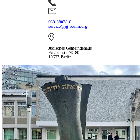
030-88028-0
service@jg-berlin.org
Jüdisches Gemeindehaus
Fasanenstr. 79-80
10623 Berlin