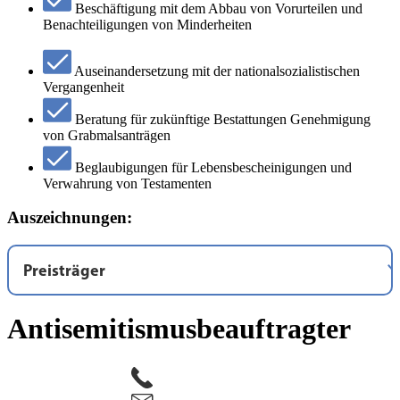
Beschäftigung mit dem Abbau von Vorurteilen und
Benachteiligungen von Minderheiten
Auseinandersetzung mit der nationalsozialistischen
Vergangenheit
Beratung für zukünftige Bestattungen Genehmigung
von Grabmalsanträgen
Beglaubigungen für Lebensbescheinigungen und
Verwahrung von Testamenten
Auszeichnungen:
Preisträger
1989:
Siegfried Lenz
Antisemitismusbeauftragter
1990:
Ralph Giordano
1991:
Irmgard von zur Mühlen
und
Lea Rosh