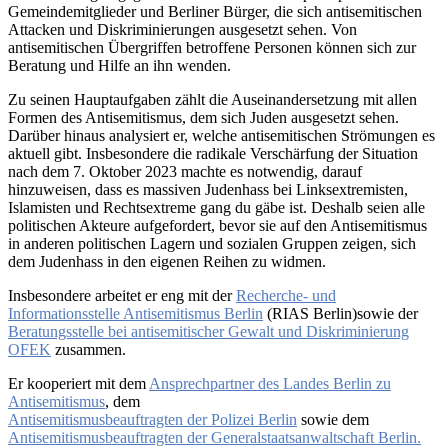
Gemeindemitglieder und Berliner Bürger, die sich antisemitischen
Attacken und Diskriminierungen ausgesetzt sehen. Von
antisemitischen Übergriffen betroffene Personen können sich zur
Beratung und Hilfe an ihn wenden.
Zu seinen Hauptaufgaben zählt die Auseinandersetzung mit allen
Formen des Antisemitismus, dem sich Juden ausgesetzt sehen.
Darüber hinaus analysiert er, welche antisemitischen Strömungen es
aktuell gibt. Insbesondere die radikale Verschärfung der Situation
nach dem 7. Oktober 2023 machte es notwendig, darauf
hinzuweisen, dass es massiven Judenhass bei Linksextremisten,
Islamisten und Rechtsextreme gang du gäbe ist. Deshalb seien alle
politischen Akteure aufgefordert, bevor sie auf den Antisemitismus
in anderen politischen Lagern und sozialen Gruppen zeigen, sich
dem Judenhass in den eigenen Reihen zu widmen.
Insbesondere arbeitet er eng mit der
Recherche- und
Informationsstelle Antisemitismus Berlin
(RIAS Berlin)sowie der
Beratungsstelle bei antisemitischer Gewalt und Diskriminierung
OFEK
zusammen.
Er kooperiert mit dem
Ansprechpartner des Landes Berlin zu
Antisemitismus
, dem
Antisemitismusbeauftragten der Polizei Berlin
sowie dem
Antisemitismusbeauftragten der Generalstaatsanwaltschaft Berlin.