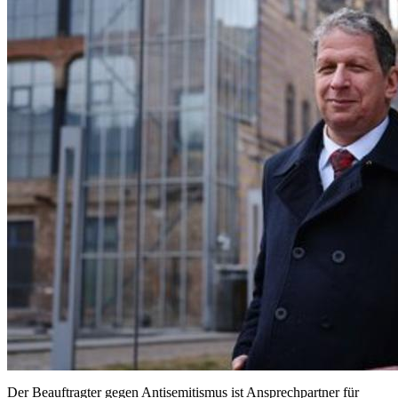
2005:
Hildegard Hamm-Brücher
2006:
Annemarie Renger
2007:
Volkhard Knigge
Historiker
2008:
Schimon Stein
Botschafter des Staates Israel in Deutschland
2001-2008
2009:
Deutsch-Israelische Hilfe für krebskranke Kinder e.V.
2010:
André Schmitz
2011:
Prof. Michael Blumenthal
2012:
Angela Merkel
2013:
Rudolf Dreßler
2017:
Reinhold Robbe
2018:
Wolfgang Schäuble
Der Beauftragter gegen Antisemitismus ist Ansprechpartner für