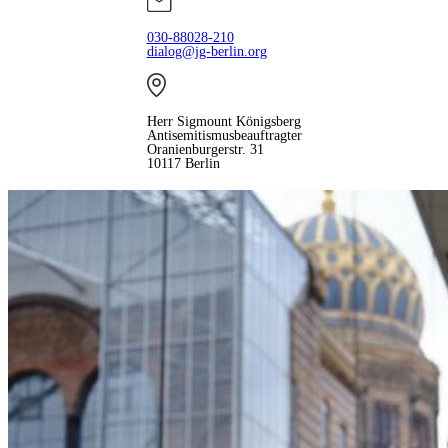
1992:
Edgar Hilsenrath
und
Joachim Wagner
030-88028-210
1993:
Richard von Weizsäcker
dialog@jg-berlin.org
1994:
Klaus Schütz
und
Asher Ben-Natan
1996:
Anna Elisabeth Rosmus
und
Benjamin Ortmeyer
Herr Sigmount Königsberg
Antisemitismusbeauftragter
Oranienburgerstr. 31
1997:
Barbara John
10117 Berlin
1998:
Hans-Jochen Vogel
1999:
Dietmar Schönherr
2000:
Israel Singer
Generalsekretär a.D. des Jüdischen
Weltkongresses
2001:
Wolf Biermann
und
Arno Lustiger
2002:
Joschka Fischer
2003:
Jan Philipp Reemtsma
2004:
Ernst Cramer