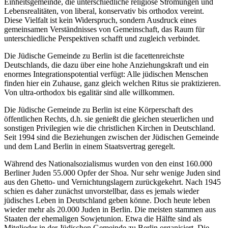
Einheitsgemeinde, die unterschiedliche religiöse Strömungen und
Lebensrealitäten, von liberal, konservativ bis orthodox vereint.
Diese Vielfalt ist kein Widerspruch, sondern Ausdruck eines
gemeinsamen Verständnisses von Gemeinschaft, das Raum für
unterschiedliche Perspektiven schafft und zugleich verbindet.
Die Jüdische Gemeinde zu Berlin ist die facettenreichste
Deutschlands, die dazu über eine hohe Anziehungskraft und ein
enormes Integrationspotential verfügt: Alle jüdischen Menschen
finden hier ein Zuhause, ganz gleich welchen Ritus sie praktizieren.
Von ultra-orthodox bis egalitär sind alle willkommen.
Die Jüdische Gemeinde zu Berlin ist eine Körperschaft des
öffentlichen Rechts, d.h. sie genießt die gleichen steuerlichen und
sonstigen Privilegien wie die christlichen Kirchen in Deutschland.
Seit 1994 sind die Beziehungen zwischen der Jüdischen Gemeinde
und dem Land Berlin in einem Staatsvertrag geregelt.
Während des Nationalsozialismus wurden von den einst 160.000
Berliner Juden 55.000 Opfer der Shoa. Nur sehr wenige Juden sind
aus den Ghetto- und Vernichtungslagern zurückgekehrt. Nach 1945
schien es daher zunächst unvorstellbar, dass es jemals wieder
jüdisches Leben in Deutschland geben könne. Doch heute leben
wieder mehr als 20.000 Juden in Berlin. Die meisten stammen aus
Staaten der ehemaligen Sowjetunion. Etwa die Hälfte sind als
Mitglieder in der Jüdischen Gemeinde zu Berlin organisiert. Die