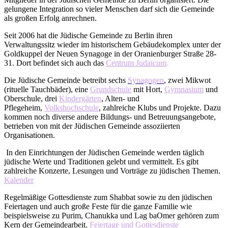
gelungene Integration so vieler Menschen darf sich die Gemeinde
als großen Erfolg anrechnen.
Seit 2006 hat die Jüdische Gemeinde zu Berlin ihren
Verwaltungssitz wieder im historischem Gebäudekomplex unter der
Goldkuppel der Neuen Synagoge in der Oranienburger Straße 28-
31. Dort befindet sich auch das
Centrum Judaicum
.
Die Jüdische Gemeinde betreibt sechs
Synagogen
, zwei Mikwot
(rituelle Tauchbäder), eine
Grundschule
mit Hort,
Gymnasium
und
Oberschule, drei
Kindergärten
, Alten- und
Pflegeheim,
Volkshochschule
, zahlreiche Klubs und Projekte. Dazu
kommen noch diverse andere Bildungs- und Betreuungsangebote,
betrieben von mit der Jüdischen Gemeinde assoziierten
Organisationen.
In den Einrichtungen der Jüdischen Gemeinde werden täglich
jüdische Werte und Traditionen gelebt und vermittelt. Es gibt
zahlreiche Konzerte, Lesungen und Vorträge zu jüdischen Themen.
Kalender
Regelmäßige Gottesdienste zum Shabbat sowie zu den jüdischen
Feiertagen und auch große Feste für die ganze Familie wie
beispielsweise zu Purim, Chanukka und Lag baOmer gehören zum
Kern der Gemeindearbeit.
Feiertage und Gottesdienste