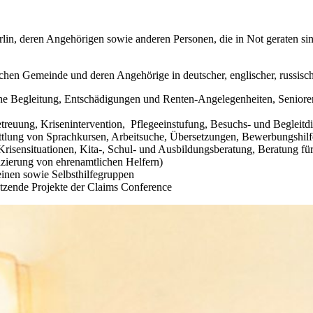
rlin, deren Angehörigen sowie anderen Personen, die in Not geraten s
ischen Gemeinde und deren Angehörige in deutscher, englischer, russisc
liche Begleitung, Entschädigungen und Renten-Angelegenheiten, Senio
treuung, Krisenintervention, Pflegeeinstufung, Besuchs- und Begleitdi
mittlung von Sprachkursen, Arbeitsuche, Übersetzungen, Bewerbungshil
risensituationen, Kita-, Schul- und Ausbildungsberatung, Beratung fü
zierung von ehrenamtlichen Helfern)
inen sowie Selbsthilfegruppen
tzende Projekte der Claims Conference