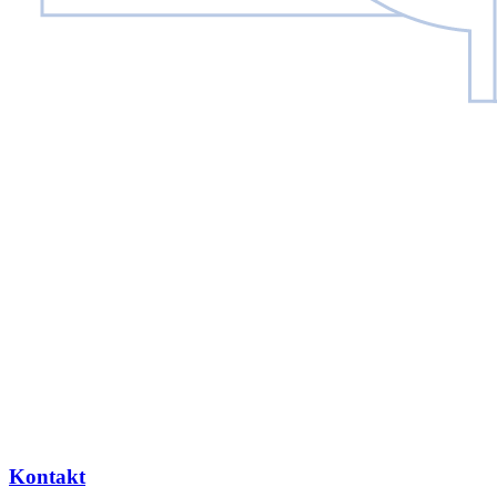
tim.erxlebenf@jg-berlin.org
Kontakt