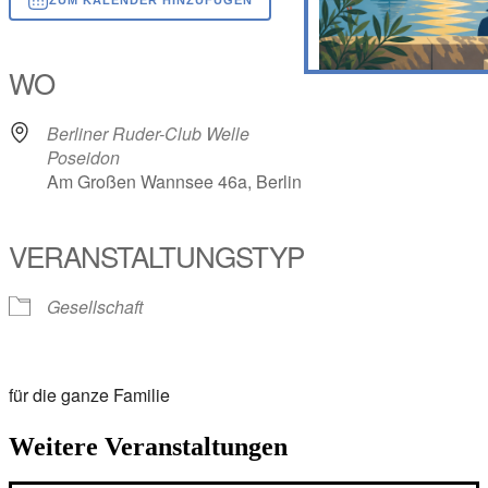
ICS herunterladen
Google Kalender
iCalendar
Office 365
Outlook Live
WO
Berliner Ruder-Club Welle
Poseidon
Am Großen Wannsee 46a, Berlin
VERANSTALTUNGSTYP
Gesellschaft
für die ganze Familie
Weitere Veranstaltungen