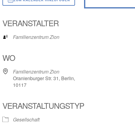
ICS herunterladen
Google Kalender
iCalendar
Office 365
Outlook Live
VERANSTALTER
Familienzentrum Zion
WO
Familienzentrum Zion
Oranienburger Str. 31, Berlin,
10117
VERANSTALTUNGSTYP
Gesellschaft