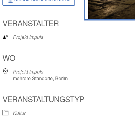
ICS herunterladen
Google Kalender
iCalendar
Office 365
Outlook Live
VERANSTALTER
Projekt Impuls
WO
Projekt Impuls
mehrere Standorte, Berlin
VERANSTALTUNGSTYP
Kultur