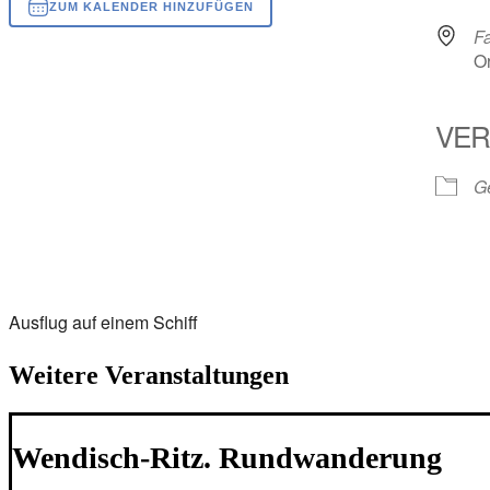
ZUM KALENDER HINZUFÜGEN
F
ICS herunterladen
Google Kalender
iCalendar
Office 365
Outlook Live
Or
VER
Ge
Ausflug auf einem Schiff
Weitere Veranstaltungen
Wendisch-Ritz. Rundwanderung