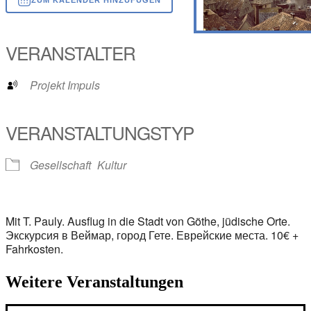
ICS herunterladen
Google Kalender
iCalendar
Office 365
Outlook Live
VERANSTALTER
Projekt Impuls
VERANSTALTUNGSTYP
Gesellschaft
Kultur
Mit T. Pauly. Ausflug in die Stadt von Göthe, jüdische Orte.
Экскурсия в Веймар, город Гете. Еврейские места. 10€ +
Fahrkosten.
Weitere Veranstaltungen