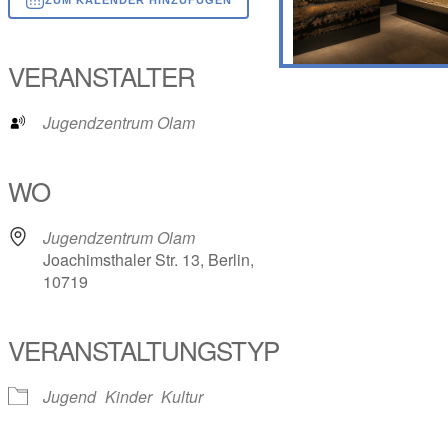
ICS herunterladen
Google Kalender
iCalendar
Office 365
Outlook Live
VERANSTALTER
Jugendzentrum Olam
WO
Jugendzentrum Olam
Joachimsthaler Str. 13, Berlin,
10719
VERANSTALTUNGSTYP
Jugend
Kinder
Kultur