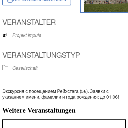
ICS herunterladen
Google Kalender
iCalendar
Office 365
Outlook Live
VERANSTALTER
Projekt Impuls
VERANSTALTUNGSTYP
Gesellschaft
Экскурсия с посещением Рейхстага (5€). Заявки с
указанием имени, фамилии и года рождения: до 01.06!
Weitere Veranstaltungen