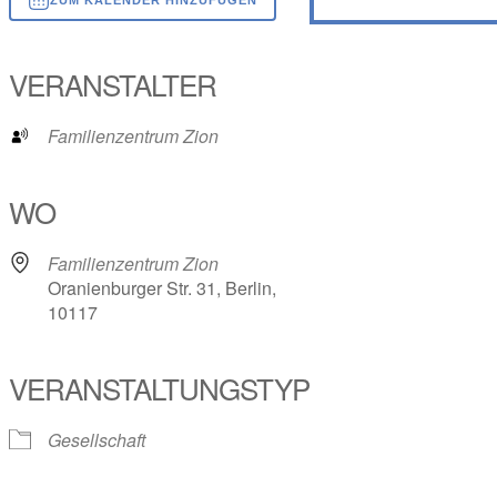
ICS herunterladen
Google Kalender
iCalendar
Office 365
Outlook Live
VERANSTALTER
Familienzentrum Zion
WO
Familienzentrum Zion
Oranienburger Str. 31, Berlin,
10117
VERANSTALTUNGSTYP
Gesellschaft