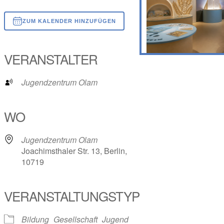
ZUM KALENDER HINZUFÜGEN
ICS herunterladen
Google Kalender
iCalendar
Office 365
Outlook Live
VERANSTALTER
Jugendzentrum Olam
WO
Jugendzentrum Olam
Joachimsthaler Str. 13, Berlin,
10719
VERANSTALTUNGSTYP
Bildung
Gesellschaft
Jugend