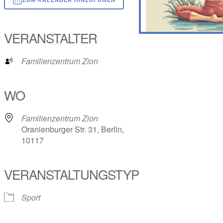
ICS herunterladen
Google Kalender
iCalendar
Office 365
Outlook Live
VERANSTALTER
Familienzentrum Zion
WO
Familienzentrum Zion
Oranienburger Str. 31, Berlin,
10117
VERANSTALTUNGSTYP
Sport