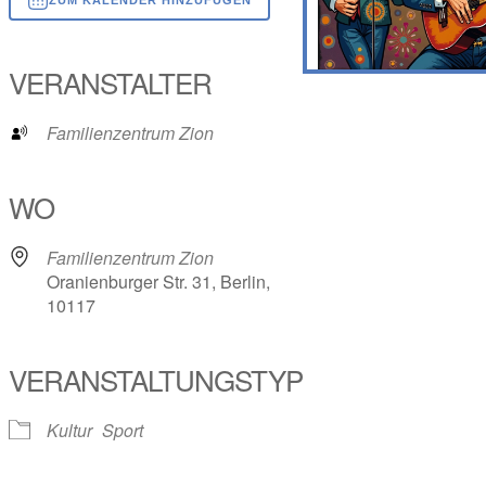
ICS herunterladen
Google Kalender
iCalendar
Office 365
Outlook Live
VERANSTALTER
Familienzentrum Zion
WO
Familienzentrum Zion
Oranienburger Str. 31, Berlin,
10117
VERANSTALTUNGSTYP
Kultur
Sport