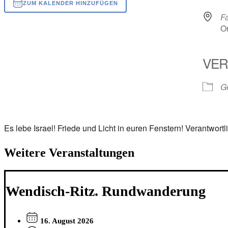
ZUM KALENDER HINZUFÜGEN
F
ICS herunterladen
Google Kalender
iCalendar
Office 365
Outlook Live
Or
VER
Ge
Es lebe Israel! Friede und Licht in euren Fenstern! Verantwortl
Weitere Veranstaltungen
Wendisch-Ritz. Rundwanderung
16. August 2026