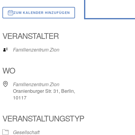
ZUM KALENDER HINZUFÜGEN
ICS herunterladen
Google Kalender
iCalendar
Office 365
Outlook Live
VERANSTALTER
Familienzentrum Zion
WO
Familienzentrum Zion
Oranienburger Str. 31, Berlin,
10117
VERANSTALTUNGSTYP
Gesellschaft