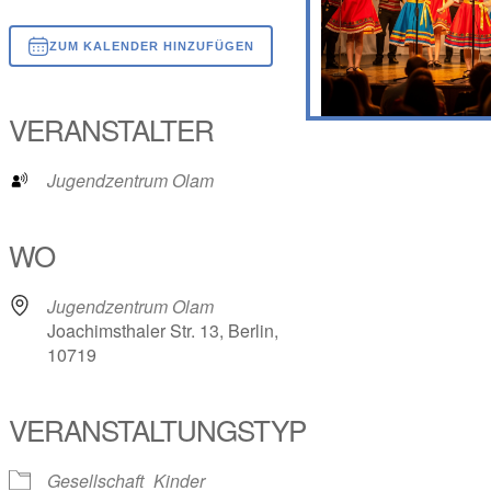
ZUM KALENDER HINZUFÜGEN
ICS herunterladen
Google Kalender
iCalendar
Office 365
Outlook Live
VERANSTALTER
Jugendzentrum Olam
WO
Jugendzentrum Olam
Joachimsthaler Str. 13, Berlin,
10719
VERANSTALTUNGSTYP
Gesellschaft
Kinder