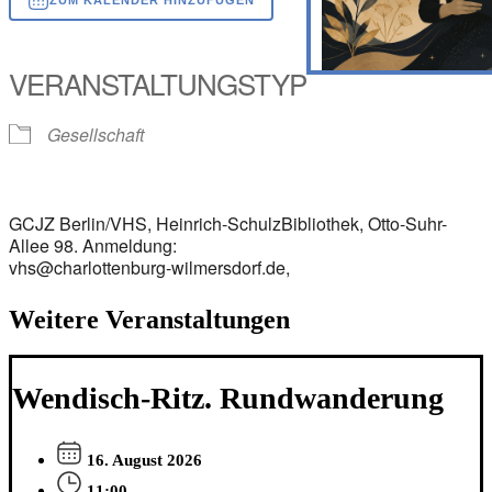
ICS herunterladen
Google Kalender
iCalendar
Office 365
Outlook Live
VERANSTALTUNGSTYP
Gesellschaft
GCJZ Berlin/VHS, Heinrich-SchulzBibliothek, Otto-Suhr-
Allee 98. Anmeldung:
vhs@charlottenburg-wilmersdorf.de,
Weitere Veranstaltungen
Wendisch-Ritz. Rundwanderung
16. August 2026
11:00