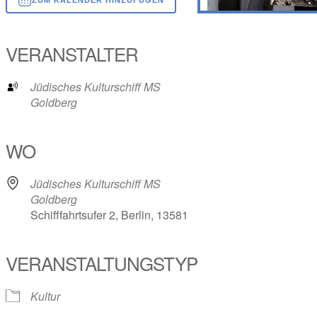
ICS herunterladen
Google Kalender
iCalendar
Office 365
Outlook Live
VERANSTALTER
Jüdisches Kulturschiff MS
Goldberg
WO
Jüdisches Kulturschiff MS
Goldberg
Schifffahrtsufer 2, Berlin, 13581
VERANSTALTUNGSTYP
Kultur