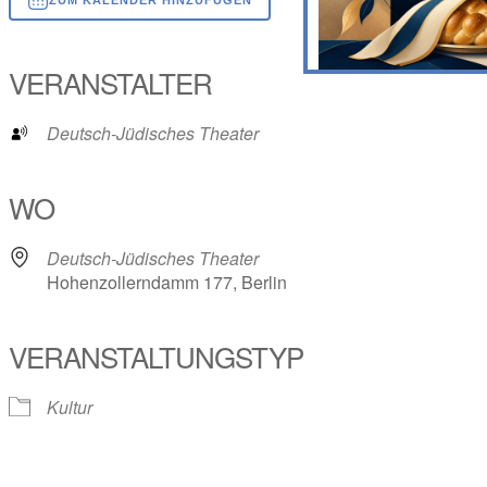
ICS herunterladen
Google Kalender
iCalendar
Office 365
Outlook Live
VERANSTALTER
Deutsch-Jüdisches Theater
WO
Deutsch-Jüdisches Theater
Hohenzollerndamm 177, Berlin
VERANSTALTUNGSTYP
Kultur