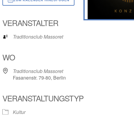
ICS herunterladen
Google Kalender
iCalendar
Office 365
Outlook Live
VERANSTALTER
Traditionsclub Massoret
WO
Traditionsclub Massoret
Fasanenstr. 79-80, Berlin
VERANSTALTUNGSTYP
Kultur