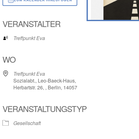
ICS herunterladen
Google Kalender
iCalendar
Office 365
Outlook Live
VERANSTALTER
Treffpunkt Eva
WO
Treffpunkt Eva
Sozialabt., Leo-Baeck-Haus,
Herbartstr. 26, , Berlin, 14057
VERANSTALTUNGSTYP
Gesellschaft