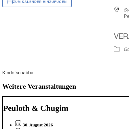
ZUM KALENDER HINZUFÜGEN
Sy
ICS herunterladen
Google Kalender
iCalendar
Office 365
Outlook Live
Pe
VER
Go
Kinderschabbat
Weitere Veranstaltungen
Peuloth & Chugim
30. August 2026