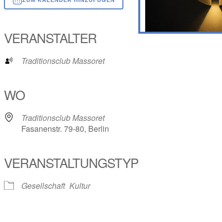
ICS herunterladen
Google Kalender
iCalendar
Office 365
Outlook Live
VERANSTALTER
Traditionsclub Massoret
WO
Traditionsclub Massoret
Fasanenstr. 79-80, Berlin
VERANSTALTUNGSTYP
Gesellschaft
Kultur