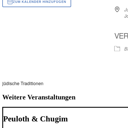
ZUM KALENDER HINZUFÜGEN
J
ICS herunterladen
Google Kalender
iCalendar
Office 365
Outlook Live
J
VER
B
jüdische Traditionen
Weitere Veranstaltungen
Peuloth & Chugim