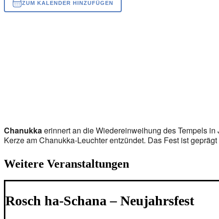
ZUM KALENDER HINZUFÜGEN
ICS herunterladen
Google Kalender
iCalendar
Office 365
Outlook Live
Chanukka
erinnert an die Wiedereinweihung des Tempels in 
Kerze am Chanukka-Leuchter entzündet. Das Fest ist geprägt 
Weitere Veranstaltungen
Rosch ha-Schana – Neujahrsfest