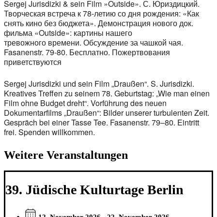
Sergej Jurisdizki & sein Film »Outside». С. Юриздицкий.
Творческая встреча к 78-летию со дня рождения: «Как
снять кино без бюджета». Демонстрация нового док.
фильма «Outside»: картины нашего
тревожного времени. Обсуждение за чашкой чая.
Fasanenstr. 79-80. Бесплатно. Пожертвования
приветствуются
Sergej Jurisdizki und sein Film „Draußen“. S. Jurisdizki.
Kreatives Treffen zu seinem 78. Geburtstag: „Wie man einen
Film ohne Budget dreht“. Vorführung des neuen
Dokumentarfilms „Draußen“: Bilder unserer turbulenten Zeit.
Gespräch bei einer Tasse Tee. Fasanenstr. 79–80. Eintritt
frei. Spenden willkommen.
Weitere Veranstaltungen
39. Jüdische Kulturtage Berlin