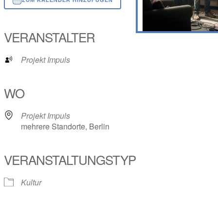
ICS herunterladen
Google Kalender
iCalendar
Office 365
Outlook Live
VERANSTALTER
Projekt Impuls
WO
Projekt Impuls
mehrere Standorte, Berlin
VERANSTALTUNGSTYP
Kultur