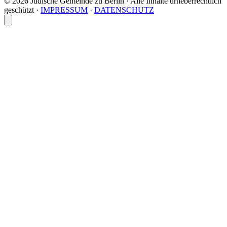
© 2026 Jüdische Gemeinde zu Berlin · Alle Inhalte urheberrechtlich
geschützt
·
IMPRESSUM
·
DATENSCHUTZ