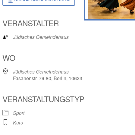
ICS herunterladen
Google Kalender
iCalendar
Office 365
Outlook Live
VERANSTALTER
Jüdisches Gemeindehaus
WO
Jüdisches Gemeindehaus
Fasanenstr. 79-80, Berlin, 10623
VERANSTALTUNGSTYP
Sport
Kurs