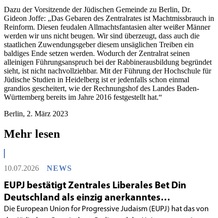
Dazu der Vorsitzende der Jüdischen Gemeinde zu Berlin, Dr.
Gideon Joffe: „Das Gebaren des Zentralrates ist Machtmissbrauch in
Reinform. Diesen feudalen Allmachtsfantasien alter weißer Männer
werden wir uns nicht beugen. Wir sind überzeugt, dass auch die
staatlichen Zuwendungsgeber diesem unsäglichen Treiben ein
baldiges Ende setzen werden. Wodurch der Zentralrat seinen
alleinigen Führungsanspruch bei der Rabbinerausbildung begründet
sieht, ist nicht nachvollziehbar. Mit der Führung der Hochschule für
Jüdische Studien in Heidelberg ist er jedenfalls schon einmal
grandios gescheitert, wie der Rechnungshof des Landes Baden-
Württemberg bereits im Jahre 2016 festgestellt hat.“
Berlin, 2. März 2023
Mehr lesen
10.07.2026
NEWS
EUPJ bestätigt Zentrales Liberales Bet Din
Deutschland als einzig anerkanntes
liberales Rabbinatsgericht
Die European Union for Progressive Judaism (EUPJ) hat das von