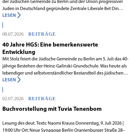
der Jüdischen Gemeinde zu Berlin und der Union progressiver
Juden in Deutschland gegründete Zentrale Liberale Bet Din
LESEN
Deutschland mit Wirkung zum 1. Juni 2026 als anerkanntes
Rabbinatsgericht aufgenommen.
08.07.2026
BEITRÄGE
40 Jahre HGS: Eine bemerkenswerte
Entwicklung
Mit Stolz feiert die Jüdische Gemeinde zu Berlin am 5. Juli das 40-
jährige Bestehen der Heinz-Galinski-Grundschule. Was heute als
lebendiger und selbstverständlicher Bestandteil des jüdischen
LESEN
Lebens in Berlin gilt, begann in den 1980er-Jahren unter
schwierigen Voraussetzungen. Vor dem Hintergrund eines
innergemeindlichen Wandels entstand bereits 1983 die Idee, eine
02.07.2026
BEITRÄGE
jüdische Grundschule zu gründen.
Buchvorstellung mit Tuvia Tenenbom
Lesung des deut. Texts: Naomi Krauss Donnerstag, 9. Juli 2026 |
19:00 Uhr Ort: Neue Synagoge Berlin Oranienburger Straße 28–