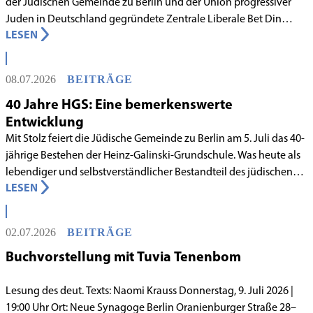
der Jüdischen Gemeinde zu Berlin und der Union progressiver
Juden in Deutschland gegründete Zentrale Liberale Bet Din
LESEN
Deutschland mit Wirkung zum 1. Juni 2026 als anerkanntes
Rabbinatsgericht aufgenommen.
08.07.2026
BEITRÄGE
40 Jahre HGS: Eine bemerkenswerte
Entwicklung
Mit Stolz feiert die Jüdische Gemeinde zu Berlin am 5. Juli das 40-
jährige Bestehen der Heinz-Galinski-Grundschule. Was heute als
lebendiger und selbstverständlicher Bestandteil des jüdischen
LESEN
Lebens in Berlin gilt, begann in den 1980er-Jahren unter
schwierigen Voraussetzungen. Vor dem Hintergrund eines
innergemeindlichen Wandels entstand bereits 1983 die Idee, eine
02.07.2026
BEITRÄGE
jüdische Grundschule zu gründen.
Buchvorstellung mit Tuvia Tenenbom
Lesung des deut. Texts: Naomi Krauss Donnerstag, 9. Juli 2026 |
19:00 Uhr Ort: Neue Synagoge Berlin Oranienburger Straße 28–