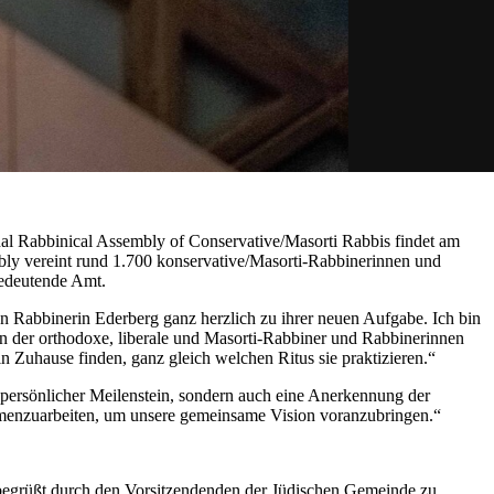
ional Rabbinical Assembly of Conservative/Masorti Rabbis findet am
ly vereint rund 1.700 konservative/Masorti-Rabbinerinnen und
bedeutende Amt.
ren Rabbinerin Ederberg ganz herzlich zu ihrer neuen Aufgabe. Ich bin
in der orthodoxe, liberale und Masorti-Rabbiner und Rabbinerinnen
n Zuhause finden, ganz gleich welchen Ritus sie praktizieren.“
in persönlicher Meilenstein, sondern auch eine Anerkennung der
mmenzuarbeiten, um unsere gemeinsame Vision voranzubringen.“
egrüßt durch den Vorsitzendenden der Jüdischen Gemeinde zu