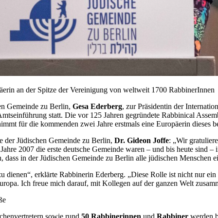
äerin an der Spitze der Vereinigung von weltweit 1700 RabbinerInnen
hen Gemeinde zu Berlin,
Gesa Ederberg
, zur Präsidentin der Internat
mtseinführung statt. Die vor 125 Jahren gegründete Rabbinical Assemb
nimmt für die kommenden zwei Jahre erstmals eine Europäerin dieses 
de der Jüdischen Gemeinde zu Berlin,
Dr. Gideon Joffe
: „Wir gratulie
m Jahre 2007 die erste deutsche Gemeinde waren – und bis heute sind – 
, dass in der Jüdischen Gemeinde zu Berlin alle jüdischen Menschen ei
zu dienen“, erklärte Rabbinerin Ederberg. „Diese Rolle ist nicht nur e
ropa. Ich freue mich darauf, mit Kollegen auf der ganzen Welt zusa
ße
rchenvertretern sowie rund
50 Rabbinerinnen
und
Rabbiner
werden b