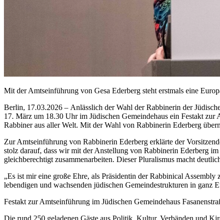
Mit der Amtseinführung von Gesa Ederberg steht erstmals eine Europ
Berlin, 17.03.2026 – Anlässlich der Wahl der Rabbinerin der Jüdisc
17. März um 18.30 Uhr im Jüdischen Gemeindehaus ein Festakt zur A
Rabbiner aus aller Welt. Mit der Wahl von Rabbinerin Ederberg über
Zur Amtseinführung von Rabbinerin Ederberg erklärte der Vorsitzen
stolz darauf, dass wir mit der Anstellung von Rabbinerin Ederberg i
gleichberechtigt zusammenarbeiten. Dieser Pluralismus macht deutlich
„Es ist mir eine große Ehre, als Präsidentin der Rabbinical Assembly 
lebendigen und wachsenden jüdischen Gemeindestrukturen in ganz Eu
Festakt zur Amtseinführung im Jüdischen Gemeindehaus Fasanenstra
Die rund 250 geladenen Gäste aus Politik, Kultur, Verbänden und Ki