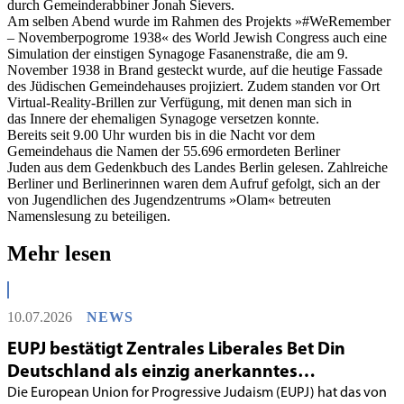
durch Gemeinderabbiner Jonah Sievers.
Am selben Abend wurde im Rahmen des Projekts »#WeRemember
– Novemberpogrome 1938« des World Jewish Congress auch eine
Simulation der einstigen Synagoge Fasanenstraße, die am 9.
November 1938 in Brand gesteckt wurde, auf die heutige Fassade
des Jüdischen Gemeindehauses projiziert. Zudem standen vor Ort
Virtual-Reality-Brillen zur Verfügung, mit denen man sich in
das Innere der ehemaligen Synagoge versetzen konnte.
Bereits seit 9.00 Uhr wurden bis in die Nacht vor dem
Gemeindehaus die Namen der 55.696 ermordeten Berliner
Juden aus dem Gedenkbuch des Landes Berlin gelesen. Zahlreiche
Berliner und Berlinerinnen waren dem Aufruf gefolgt, sich an der
von Jugendlichen des Jugendzentrums »Olam« betreuten
Namenslesung zu beteiligen.
Mehr lesen
10.07.2026
NEWS
EUPJ bestätigt Zentrales Liberales Bet Din
Deutschland als einzig anerkanntes
liberales Rabbinatsgericht
Die European Union for Progressive Judaism (EUPJ) hat das von