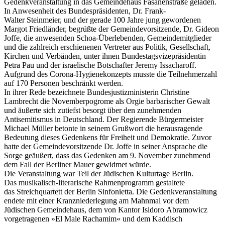
Gedenkveranstaltung in das Gemeindehaus Fasanenstraße geladen.
In Anwesenheit des Bundespräsidenten, Dr. Frank-
Walter Steinmeier, und der gerade 100 Jahre jung gewordenen
Margot Friedländer, begrüßte der Gemeindevorsitzende, Dr. Gideon
Joffe, die anwesenden Schoa-Überlebenden, Gemeindemitglieder
und die zahlreich erschienenen Vertreter aus Politik, Gesellschaft,
Kirchen und Verbänden, unter ihnen Bundestagsvizepräsidentin
Petra Pau und der israelische Botschafter Jeremy Issacharoff.
Aufgrund des Corona-Hygienekonzepts musste die Teilnehmerzahl
auf 170 Personen beschränkt werden.
In ihrer Rede bezeichnete Bundesjustizministerin Christine
Lambrecht die Novemberpogrome als Orgie barbarischer Gewalt
und äußerte sich zutiefst besorgt über den zunehmenden
Antisemitismus in Deutschland. Der Regierende Bürgermeister
Michael Müller betonte in seinem Grußwort die herausragende
Bedeutung dieses Gedenkens für Freiheit und Demokratie. Zuvor
hatte der Gemeindevorsitzende Dr. Joffe in seiner Ansprache die
Sorge geäußert, dass das Gedenken am 9. November zunehmend
dem Fall der Berliner Mauer gewidmet würde.
Die Veranstaltung war Teil der Jüdischen Kulturtage Berlin.
Das musikalisch-literarische Rahmenprogramm gestaltete
das Streichquartett der Berlin Sinfonietta. Die Gedenkveranstaltung
endete mit einer Kranzniederlegung am Mahnmal vor dem
Jüdischen Gemeindehaus, dem von Kantor Isidoro Abramowicz
vorgetragenen »El Male Rachamim« und dem Kaddisch