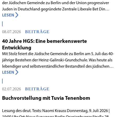
der Jüdischen Gemeinde zu Berlin und der Union progressiver
Juden in Deutschland gegründete Zentrale Liberale Bet Din
LESEN
Deutschland mit Wirkung zum 1. Juni 2026 als anerkanntes
Rabbinatsgericht aufgenommen.
08.07.2026
BEITRÄGE
40 Jahre HGS: Eine bemerkenswerte
Entwicklung
Mit Stolz feiert die Jüdische Gemeinde zu Berlin am 5. Juli das 40-
jährige Bestehen der Heinz-Galinski-Grundschule. Was heute als
lebendiger und selbstverständlicher Bestandteil des jüdischen
LESEN
Lebens in Berlin gilt, begann in den 1980er-Jahren unter
schwierigen Voraussetzungen. Vor dem Hintergrund eines
innergemeindlichen Wandels entstand bereits 1983 die Idee, eine
02.07.2026
BEITRÄGE
jüdische Grundschule zu gründen.
Buchvorstellung mit Tuvia Tenenbom
Lesung des deut. Texts: Naomi Krauss Donnerstag, 9. Juli 2026 |
19:00 Uhr Ort: Neue Synagoge Berlin Oranienburger Straße 28–