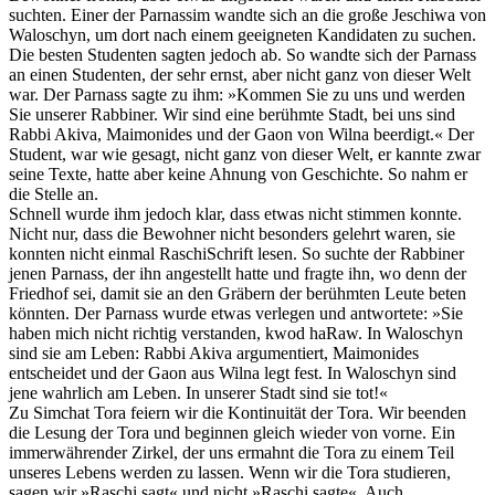
suchten. Einer der Parnassim wandte sich an die große Jeschiwa von
Waloschyn, um dort nach einem geeigneten Kandidaten zu suchen.
Die besten Studenten sagten jedoch ab. So wandte sich der Parnass
an einen Studenten, der sehr ernst, aber nicht ganz von dieser Welt
war. Der Parnass sagte zu ihm: »Kommen Sie zu uns und werden
Sie unserer Rabbiner. Wir sind eine berühmte Stadt, bei uns sind
Rabbi Akiva, Maimonides und der Gaon von Wilna beerdigt.« Der
Student, war wie gesagt, nicht ganz von dieser Welt, er kannte zwar
seine Texte, hatte aber keine Ahnung von Geschichte. So nahm er
die Stelle an.
Schnell wurde ihm jedoch klar, dass etwas nicht stimmen konnte.
Nicht nur, dass die Bewohner nicht besonders gelehrt waren, sie
konnten nicht einmal RaschiSchrift lesen. So suchte der Rabbiner
jenen Parnass, der ihn angestellt hatte und fragte ihn, wo denn der
Friedhof sei, damit sie an den Gräbern der berühmten Leute beten
könnten. Der Parnass wurde etwas verlegen und antwortete: »Sie
haben mich nicht richtig verstanden, kwod haRaw. In Waloschyn
sind sie am Leben: Rabbi Akiva argumentiert, Maimonides
entscheidet und der Gaon aus Wilna legt fest. In Waloschyn sind
jene wahrlich am Leben. In unserer Stadt sind sie tot!«
Zu Simchat Tora feiern wir die Kontinuität der Tora. Wir beenden
die Lesung der Tora und beginnen gleich wieder von vorne. Ein
immerwährender Zirkel, der uns ermahnt die Tora zu einem Teil
unseres Lebens werden zu lassen. Wenn wir die Tora studieren,
sagen wir »Raschi sagt« und nicht »Raschi sagte«. Auch