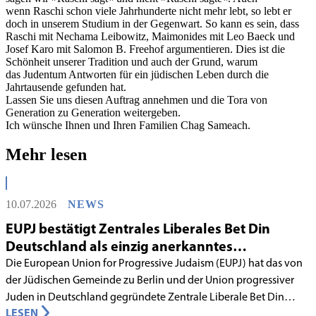
wenn Raschi schon viele Jahrhunderte nicht mehr lebt, so lebt er
doch in unserem Studium in der Gegenwart. So kann es sein, dass
Raschi mit Nechama Leibowitz, Maimonides mit Leo Baeck und
Josef Karo mit Salomon B. Freehof argumentieren. Dies ist die
Schönheit unserer Tradition und auch der Grund, warum
das Judentum Antworten für ein jüdischen Leben durch die
Jahrtausende gefunden hat.
Lassen Sie uns diesen Auftrag annehmen und die Tora von
Generation zu Generation weitergeben.
Ich wünsche Ihnen und Ihren Familien Chag Sameach.
Mehr lesen
10.07.2026
NEWS
EUPJ bestätigt Zentrales Liberales Bet Din
Deutschland als einzig anerkanntes
liberales Rabbinatsgericht
Die European Union for Progressive Judaism (EUPJ) hat das von
der Jüdischen Gemeinde zu Berlin und der Union progressiver
Juden in Deutschland gegründete Zentrale Liberale Bet Din
LESEN
Deutschland mit Wirkung zum 1. Juni 2026 als anerkanntes