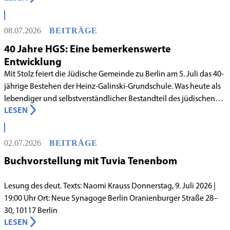
Rabbinatsgericht aufgenommen.
08.07.2026
BEITRÄGE
40 Jahre HGS: Eine bemerkenswerte
Entwicklung
Mit Stolz feiert die Jüdische Gemeinde zu Berlin am 5. Juli das 40-
jährige Bestehen der Heinz-Galinski-Grundschule. Was heute als
lebendiger und selbstverständlicher Bestandteil des jüdischen
LESEN
Lebens in Berlin gilt, begann in den 1980er-Jahren unter
schwierigen Voraussetzungen. Vor dem Hintergrund eines
innergemeindlichen Wandels entstand bereits 1983 die Idee, eine
02.07.2026
BEITRÄGE
jüdische Grundschule zu gründen.
Buchvorstellung mit Tuvia Tenenbom
Lesung des deut. Texts: Naomi Krauss Donnerstag, 9. Juli 2026 |
19:00 Uhr Ort: Neue Synagoge Berlin Oranienburger Straße 28–
30, 10117 Berlin
LESEN