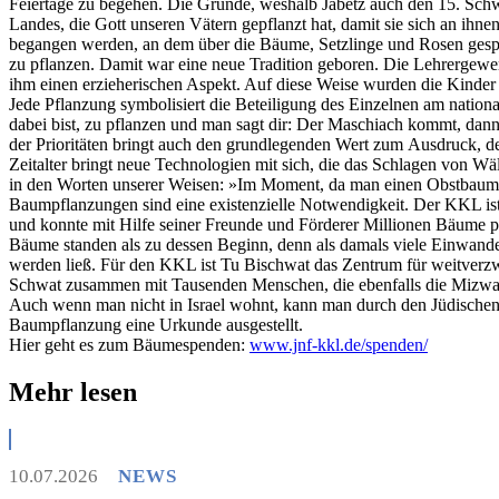
Feiertage zu begehen. Die Gründe, weshalb Jabetz auch den 15. Schwat 
Landes, die Gott unseren Vätern gepflanzt hat, damit sie sich an ihnen
begangen werden, an dem über die Bäume, Setzlinge und Rosen gespro
zu pflanzen. Damit war eine neue Tradition geboren. Die Lehrergewe
ihm einen erzieherischen Aspekt. Auf diese Weise wurden die Kinder 
Jede Pflanzung symbolisiert die Beteiligung des Einzelnen am nati
dabei bist, zu pflanzen und man sagt dir: Der Maschiach kommt, dan
der Prioritäten bringt auch den grundlegenden Wert zum Ausdruck, de
Zeitalter bringt neue Technologien mit sich, die das Schlagen von Wä
in den Worten unserer Weisen: »Im Moment, da man einen Obstbaum a
Baumpflanzungen sind eine existenzielle Notwendigkeit. Der KKL is
und konnte mit Hilfe seiner Freunde und Förderer Millionen Bäume pfla
Bäume standen als zu dessen Beginn, denn als damals viele Einwander
werden ließ. Für den KKL ist Tu Bischwat das Zentrum für weitverzw
Schwat zusammen mit Tausenden Menschen, die ebenfalls die Mizwa d
Auch wenn man nicht in Israel wohnt, kann man durch den Jüdischen 
Baumpflanzung eine Urkunde ausgestellt.
Hier geht es zum Bäumespenden:
www.jnf-kkl.de/spenden/
Mehr lesen
10.07.2026
NEWS