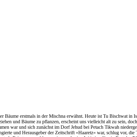
r Bäume erstmals in der Mischna erwähnt. Heute ist Tu Bischwat in Isr
en und Bäume zu pflanzen, erscheint uns vielleicht alt zu sein, doch die
mmen war und sich zunächst im Dorf Jehud bei Petach Tikwah niedergela
fungierte und Herausgeber der Zeitschrift »Haaretz« war, schlug vor, 