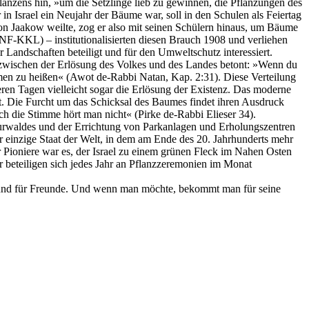
flanzens hin, »um die Setzlinge lieb zu gewinnen, die Pflanzungen des
 in Israel ein Neujahr der Bäume war, soll in den Schulen als Feiertag
n Jaakow weilte, zog er also mit seinen Schülern hinaus, um Bäume
NF-KKL) – institutionalisierten diesen Brauch 1908 und verliehen
Landschaften beteiligt und für den Umweltschutz interessiert.
zwischen der Erlösung des Volkes und des Landes betont: »Wenn du
men zu heißen« (Awot de-Rabbi Natan, Kap. 2:31). Diese Verteilung
eren Tagen vielleicht sogar die Erlösung der Existenz. Das moderne
rt. Die Furcht um das Schicksal des Baumes findet ihren Ausdruck
 die Stimme hört man nicht« (Pirke de-Rabbi Elieser 34).
turwaldes und der Errichtung von Parkanlagen und Erholungszentren
der einzige Staat der Welt, in dem am Ende des 20. Jahrhunderts mehr
 Pioniere war es, der Israel zu einem grünen Fleck im Nahen Osten
 beteiligen sich jedes Jahr an Pflanzzeremonien im Monat
ie und für Freunde. Und wenn man möchte, bekommt man für seine