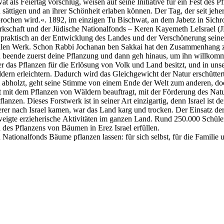
als Feiertag vorschlug, weisen auf seine Initiative für ein Fest des P
 sättigen und an ihrer Schönheit erlaben können. Der Tag, der seit jeher
chen wird.«. 1892, im einzigen Tu Bischwat, an dem Jabetz in Sichro
rkschaft und der Jüdische Nationalfonds – Keren Kayemeth LeIsrael (J
praktisch an der Entwicklung des Landes und der Verschönerung seiner 
onalen Werk. Schon Rabbi Jochanan ben Sakkai hat den Zusammenhang 
n beende zuerst deine Pflanzung und dann geh hinaus, um ihn willkom
r das Pflanzen für die Erlösung von Volk und Land besitzt, und in uns
ldern erleichtern. Dadurch wird das Gleichgewicht der Natur erschütte
bholzt, geht seine Stimme von einem Ende der Welt zum anderen, doch
t mit dem Pflanzen von Wäldern beauftragt, mit der Förderung des Na
nzen. Dieses Forstwerk ist in seiner Art einzigartig, denn Israel ist 
er nach Israel kamen, war das Land karg und trocken. Der Einsatz der
eigte erzieherische Aktivitäten im ganzen Land. Rund 250.000 Schüler
es Pflanzens von Bäumen in Erez Israel erfüllen.
Nationalfonds Bäume pflanzen lassen: für sich selbst, für die Famil