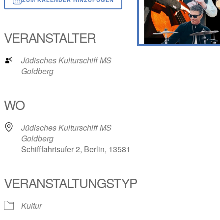
ICS herunterladen
Google Kalender
iCalendar
Office 365
Outlook Live
VERANSTALTER
Jüdisches Kulturschiff MS
Goldberg
WO
Jüdisches Kulturschiff MS
Goldberg
Schifffahrtsufer 2, Berlin, 13581
VERANSTALTUNGSTYP
Kultur