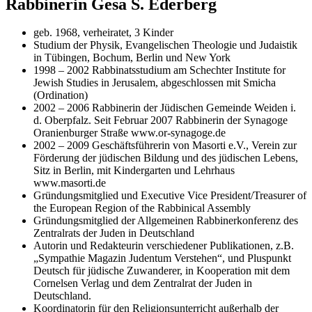
Rabbinerin Gesa S. Ederberg
geb. 1968, verheiratet, 3 Kinder
Studium der Physik, Evangelischen Theologie und Judaistik
in Tübingen, Bochum, Berlin und New York
1998 – 2002 Rabbinatsstudium am Schechter Institute for
Jewish Studies in Jerusalem, abgeschlossen mit Smicha
(Ordination)
2002 – 2006 Rabbinerin der Jüdischen Gemeinde Weiden i.
d. Oberpfalz. Seit Februar 2007 Rabbinerin der Synagoge
Oranienburger Straße www.or-synagoge.de
2002 – 2009 Geschäftsführerin von Masorti e.V., Verein zur
Förderung der jüdischen Bildung und des jüdischen Lebens,
Sitz in Berlin, mit Kindergarten und Lehrhaus
www.masorti.de
Gründungsmitglied und Executive Vice President/Treasurer of
the European Region of the Rabbinical Assembly
Gründungsmitglied der Allgemeinen Rabbinerkonferenz des
Zentralrats der Juden in Deutschland
Autorin und Redakteurin verschiedener Publikationen, z.B.
„Sympathie Magazin Judentum Verstehen“, und Pluspunkt
Deutsch für jüdische Zuwanderer, in Kooperation mit dem
Cornelsen Verlag und dem Zentralrat der Juden in
Deutschland.
Koordinatorin für den Religionsunterricht außerhalb der