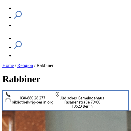
Home
/
Religion
/
Rabbiner
Rabbiner
030-880 28 277
Jüdisches Gemeindehaus
bibliothek@jg-berlin.org
Fasanenstraße 79/80
10623 Berlin