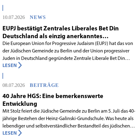
10.07.2026
NEWS
EUPJ bestätigt Zentrales Liberales Bet Din
Deutschland als einzig anerkanntes
liberales Rabbinatsgericht
Die European Union for Progressive Judaism (EUPJ) hat das von
der Jüdischen Gemeinde zu Berlin und der Union progressiver
Juden in Deutschland gegründete Zentrale Liberale Bet Din
LESEN
Deutschland mit Wirkung zum 1. Juni 2026 als anerkanntes
Rabbinatsgericht aufgenommen.
08.07.2026
BEITRÄGE
40 Jahre HGS: Eine bemerkenswerte
Entwicklung
Mit Stolz feiert die Jüdische Gemeinde zu Berlin am 5. Juli das 40-
jährige Bestehen der Heinz-Galinski-Grundschule. Was heute als
lebendiger und selbstverständlicher Bestandteil des jüdischen
LESEN
Lebens in Berlin gilt, begann in den 1980er-Jahren unter