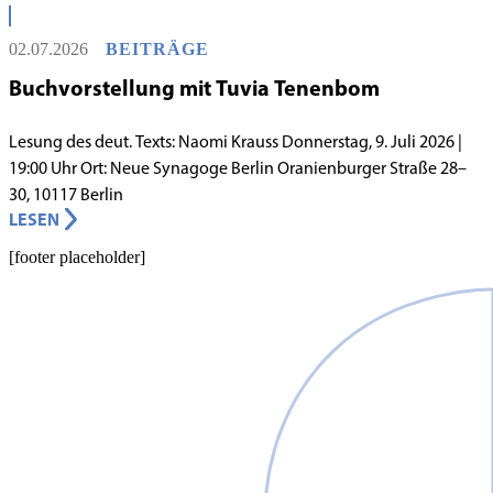
schwierigen Voraussetzungen. Vor dem Hintergrund eines
innergemeindlichen Wandels entstand bereits 1983 die Idee, eine
02.07.2026
BEITRÄGE
jüdische Grundschule zu gründen.
Buchvorstellung mit Tuvia Tenenbom
Lesung des deut. Texts: Naomi Krauss Donnerstag, 9. Juli 2026 |
19:00 Uhr Ort: Neue Synagoge Berlin Oranienburger Straße 28–
30, 10117 Berlin
LESEN
[footer placeholder]