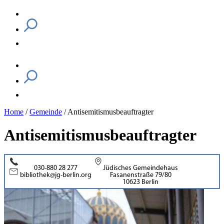
Home
/
Gemeinde
/
Antisemitismusbeauftragter
Antisemitismusbeauftragter
030-880 28 277
Jüdisches Gemeindehaus
bibliothek@jg-berlin.org
Fasanenstraße 79/80
10623 Berlin