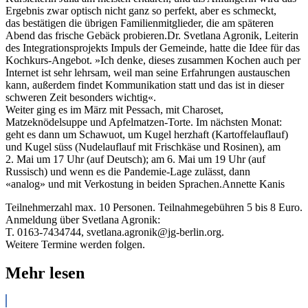
Ergebnis zwar optisch nicht ganz so perfekt, aber es schmeckt,
das bestätigen die übrigen Familienmitglieder, die am späteren
Abend das frische Gebäck probieren.Dr. Svetlana Agronik, Leiterin
des Integrationsprojekts Impuls der Gemeinde, hatte die Idee für das
Kochkurs-Angebot. »Ich denke, dieses zusammen Kochen auch per
Internet ist sehr lehrsam, weil man seine Erfahrungen austauschen
kann, außerdem findet Kommunikation statt und das ist in dieser
schweren Zeit besonders wichtig«.
Weiter ging es im März mit Pessach, mit Charoset,
Matzeknödelsuppe und Apfelmatzen-Torte. Im nächsten Monat:
geht es dann um Schawuot, um Kugel herzhaft (Kartoffelauflauf)
und Kugel süss (Nudelauflauf mit Frischkäse und Rosinen), am
2. Mai um 17 Uhr (auf Deutsch); am 6. Mai um 19 Uhr (auf
Russisch) und wenn es die Pandemie-Lage zulässt, dann
«analog» und mit Verkostung in beiden Sprachen.Annette Kanis
Teilnehmerzahl max. 10 Personen. Teilnahmegebühren 5 bis 8 Euro.
Anmeldung über Svetlana Agronik:
T. 0163-7434744, svetlana.agronik@jg-berlin.org.
Weitere Termine werden folgen.
Mehr lesen