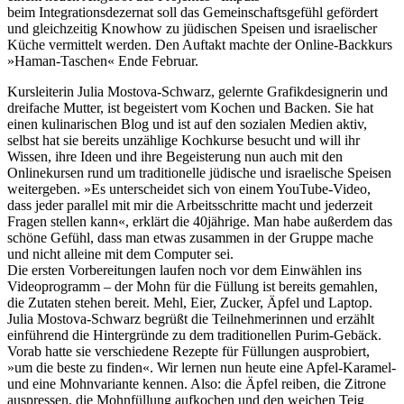
beim Integrationsdezernat soll das Gemeinschaftsgefühl gefördert
und gleichzeitig Knowhow zu jüdischen Speisen und israelischer
Küche vermittelt werden. Den Auftakt machte der Online-Backkurs
»Haman-Taschen« Ende Februar.
Kursleiterin Julia Mostova-Schwarz, gelernte Grafikdesignerin und
dreifache Mutter, ist begeistert vom Kochen und Backen. Sie hat
einen kulinarischen Blog und ist auf den sozialen Medien aktiv,
selbst hat sie bereits unzählige Kochkurse besucht und will ihr
Wissen, ihre Ideen und ihre Begeisterung nun auch mit den
Onlinekursen rund um traditionelle jüdische und israelische Speisen
weitergeben. »Es unterscheidet sich von einem YouTube-Video,
dass jeder parallel mit mir die Arbeitsschritte macht und jederzeit
Fragen stellen kann«, erklärt die 40jährige. Man habe außerdem das
schöne Gefühl, dass man etwas zusammen in der Gruppe mache
und nicht alleine mit dem Computer sei.
Die ersten Vorbereitungen laufen noch vor dem Einwählen ins
Videoprogramm – der Mohn für die Füllung ist bereits gemahlen,
die Zutaten stehen bereit. Mehl, Eier, Zucker, Äpfel und Laptop.
Julia Mostova-Schwarz begrüßt die Teilnehmerinnen und erzählt
einführend die Hintergründe zu dem traditionellen Purim-Gebäck.
Vorab hatte sie verschiedene Rezepte für Füllungen ausprobiert,
»um die beste zu finden«. Wir lernen nun heute eine Apfel-Karamel-
und eine Mohnvariante kennen. Also: die Äpfel reiben, die Zitrone
auspressen, die Mohnfüllung aufkochen und den weichen Teig