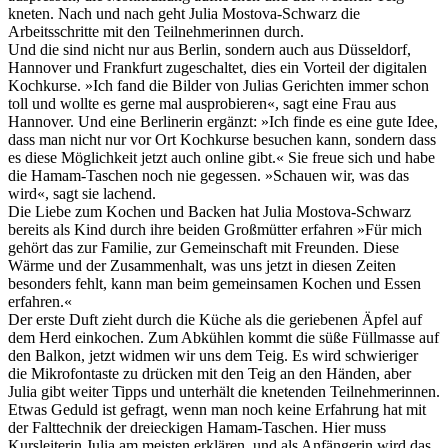
kneten. Nach und nach geht Julia Mostova-Schwarz die
Arbeitsschritte mit den Teilnehmerinnen durch.
Und die sind nicht nur aus Berlin, sondern auch aus Düsseldorf,
Hannover und Frankfurt zugeschaltet, dies ein Vorteil der digitalen
Kochkurse. »Ich fand die Bilder von Julias Gerichten immer schon
toll und wollte es gerne mal ausprobieren«, sagt eine Frau aus
Hannover. Und eine Berlinerin ergänzt: »Ich finde es eine gute Idee,
dass man nicht nur vor Ort Kochkurse besuchen kann, sondern dass
es diese Möglichkeit jetzt auch online gibt.« Sie freue sich und habe
die Hamam-Taschen noch nie gegessen. »Schauen wir, was das
wird«, sagt sie lachend.
Die Liebe zum Kochen und Backen hat Julia Mostova-Schwarz
bereits als Kind durch ihre beiden Großmütter erfahren »Für mich
gehört das zur Familie, zur Gemeinschaft mit Freunden. Diese
Wärme und der Zusammenhalt, was uns jetzt in diesen Zeiten
besonders fehlt, kann man beim gemeinsamen Kochen und Essen
erfahren.«
Der erste Duft zieht durch die Küche als die geriebenen Äpfel auf
dem Herd einkochen. Zum Abkühlen kommt die süße Füllmasse auf
den Balkon, jetzt widmen wir uns dem Teig. Es wird schwieriger
die Mikrofontaste zu drücken mit den Teig an den Händen, aber
Julia gibt weiter Tipps und unterhält die knetenden Teilnehmerinnen.
Etwas Geduld ist gefragt, wenn man noch keine Erfahrung hat mit
der Falttechnik der dreieckigen Hamam-Taschen. Hier muss
Kursleiterin Julia am meisten erklären, und als Anfängerin wird das