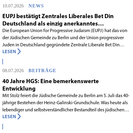
10.07.2026
NEWS
EUPJ bestätigt Zentrales Liberales Bet Din
Deutschland als einzig anerkanntes
liberales Rabbinatsgericht
Die European Union for Progressive Judaism (EUPJ) hat das von
der Jüdischen Gemeinde zu Berlin und der Union progressiver
Juden in Deutschland gegründete Zentrale Liberale Bet Din
LESEN
Deutschland mit Wirkung zum 1. Juni 2026 als anerkanntes
Rabbinatsgericht aufgenommen.
08.07.2026
BEITRÄGE
40 Jahre HGS: Eine bemerkenswerte
Entwicklung
Mit Stolz feiert die Jüdische Gemeinde zu Berlin am 5. Juli das 40-
jährige Bestehen der Heinz-Galinski-Grundschule. Was heute als
lebendiger und selbstverständlicher Bestandteil des jüdischen
LESEN
Lebens in Berlin gilt, begann in den 1980er-Jahren unter
schwierigen Voraussetzungen. Vor dem Hintergrund eines
innergemeindlichen Wandels entstand bereits 1983 die Idee, eine