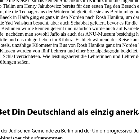
ltete die Reise erstmals keinen Sprachkurs im Kibbuz und die Jugendliche
o Tlalim um Henry Jakubowicz bereits für den ersten Tag den Besuch e
, die die Teenager aus der Wintermüdigkeit, die sie aus Berlin mitgebra
Baeck in Haifa ging es ganz in den Norden nach Rosh Hanikra, um dan
ätte Yad Vahshem besucht, aber auch Schabbat gefeiert, bevor es für d
Beduinen wurde kennen gelernt und natürlich wurde auch auf Kamelen 
, nachdem man sowohl Jaffo als auch das ANU-Museum besichtigt hatte.
dte und das ruhige Leben im Kibbuz. Es blieb während der Reise kaum Ze
otels, unzählige Kilometer im Bus von Rosh Hanikra ganz im Norden b
lassen wurden von fünf Lehrern und einer Sozialpädagogin begleitet, 
el Schlaf verzichteten. Wie leistungsbereit die Lehrerinnen und Lehrer 
rüfungen saßen.
Bet Din Deutschland als einzig aner
 der Jüdischen Gemeinde zu Berlin und der Union progressiver Ju
abbinatsgericht aufgenommen.