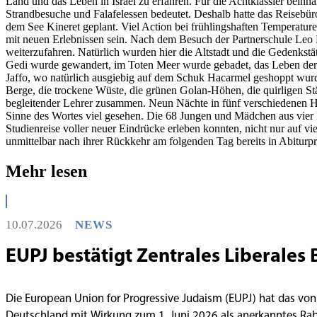
Land und das Leben in Israel zu erfahren. Für die Achtklässler beinha
Strandbesuche und Falafelessen bedeutet. Deshalb hatte das Reisebür
dem See Kineret geplant. Viel Action bei frühlingshaften Temperaturen
mit neuen Erlebnissen sein. Nach dem Besuch der Partnerschule Leo 
weiterzufahren. Natürlich wurden hier die Altstadt und die Gedenkst
Gedi wurde gewandert, im Toten Meer wurde gebadet, das Leben der 
Jaffo, wo natürlich ausgiebig auf dem Schuk Hacarmel geshoppt wurde
Berge, die trockene Wüste, die grünen Golan-Höhen, die quirligen Stä
begleitender Lehrer zusammen. Neun Nächte in fünf verschiedenen H
Sinne des Wortes viel gesehen. Die 68 Jungen und Mädchen aus vier K
Studienreise voller neuer Eindrücke erleben konnten, nicht nur auf vi
unmittelbar nach ihrer Rückkehr am folgenden Tag bereits in Abiturp
Mehr lesen
10.07.2026
NEWS
EUPJ bestätigt Zentrales Liberales 
Die European Union for Progressive Judaism (EUPJ) hat das von
Deutschland mit Wirkung zum 1. Juni 2026 als anerkanntes R