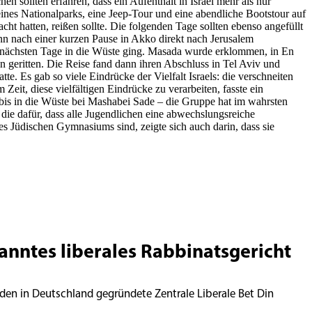
n sollten erfahren, dass ein Aufenthalt in Israel mehr als nur
ines Nationalparks, eine Jeep-Tour und eine abendliche Bootstour auf
cht hatten, reißen sollte. Die folgenden Tage sollten ebenso angefüllt
n nach einer kurzen Pause in Akko direkt nach Jerusalem
ie nächsten Tage in die Wüste ging. Masada wurde erklommen, in En
geritten. Die Reise fand dann ihren Abschluss in Tel Aviv und
 Es gab so viele Eindrücke der Vielfalt Israels: die verschneiten
it, diese vielfältigen Eindrücke zu verarbeiten, fasste ein
is in die Wüste bei Mashabei Sade – die Gruppe hat im wahrsten
die dafür, dass alle Jugendlichen eine abwechslungsreiche
des Jüdischen Gymnasiums sind, zeigte sich auch darin, dass sie
kanntes liberales Rabbinatsgericht
den in Deutschland gegründete Zentrale Liberale Bet Din