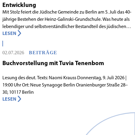
Entwicklung
Mit Stolz feiert die Jüdische Gemeinde zu Berlin am 5. Juli das 40-
jährige Bestehen der Heinz-Galinski-Grundschule. Was heute als
lebendiger und selbstverständlicher Bestandteil des jüdischen
LESEN
Lebens in Berlin gilt, begann in den 1980er-Jahren unter
schwierigen Voraussetzungen. Vor dem Hintergrund eines
innergemeindlichen Wandels entstand bereits 1983 die Idee, eine
02.07.2026
BEITRÄGE
jüdische Grundschule zu gründen.
Buchvorstellung mit Tuvia Tenenbom
Lesung des deut. Texts: Naomi Krauss Donnerstag, 9. Juli 2026 |
19:00 Uhr Ort: Neue Synagoge Berlin Oranienburger Straße 28–
30, 10117 Berlin
LESEN