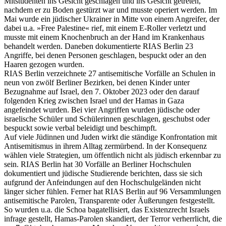
Mitstudenten ins Gesicht geschlagen und ins Gesicht getreten,
nachdem er zu Boden gestürzt war und musste operiert werden. Im
Mai wurde ein jüdischer Ukrainer in Mitte von einem Angreifer, der
dabei u.a. »Free Palestine« rief, mit einem E-Roller verletzt und
musste mit einem Knochenbruch an der Hand im Krankenhaus
behandelt werden. Daneben dokumentierte RIAS Berlin 23
Angriffe, bei denen Personen geschlagen, bespuckt oder an den
Haaren gezogen wurden.
RIAS Berlin verzeichnete 27 antisemitische Vorfälle an Schulen in
neun von zwölf Berliner Bezirken, bei denen Kinder unter
Bezugnahme auf Israel, den 7. Oktober 2023 oder den darauf
folgenden Krieg zwischen Israel und der Hamas in Gaza
angefeindet wurden. Bei vier Angriffen wurden jüdische oder
israelische Schüler und Schülerinnen geschlagen, geschubst oder
bespuckt sowie verbal beleidigt und beschimpft.
Auf viele Jüdinnen und Juden wirkt die ständige Konfrontation mit
Antisemitismus in ihrem Alltag zermürbend. In der Konsequenz
wählen viele Strategien, um öffentlich nicht als jüdisch erkennbar zu
sein. RIAS Berlin hat 30 Vorfälle an Berliner Hochschulen
dokumentiert und jüdische Studierende berichten, dass sie sich
aufgrund der Anfeindungen auf den Hochschulgeländen nicht
länger sicher fühlen. Ferner hat RIAS Berlin auf 96 Versammlungen
antisemitische Parolen, Transparente oder Äußerungen festgestellt.
So wurden u.a. die Schoa bagatellisiert, das Existenzrecht Israels
infrage gestellt, Hamas-Parolen skandiert, der Terror verherrlicht, die