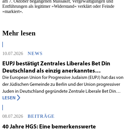
am 7. Oktober begangenen Massaker, Vergewaltigungen und
Entführungen als legitimer »Widerstand« verklärt oder Feinde
»markiert«.
Mehr lesen
10.07.2026
NEWS
EUPJ bestätigt Zentrales Liberales Bet Din
Deutschland als einzig anerkanntes
liberales Rabbinatsgericht
Die European Union for Progressive Judaism (EUPJ) hat das von
der Jüdischen Gemeinde zu Berlin und der Union progressiver
Juden in Deutschland gegründete Zentrale Liberale Bet Din
LESEN
Deutschland mit Wirkung zum 1. Juni 2026 als anerkanntes
Rabbinatsgericht aufgenommen.
08.07.2026
BEITRÄGE
40 Jahre HGS: Eine bemerkenswerte