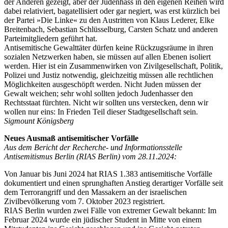
der Anderen gezeigt, aber der Judenhass in den eigenen Reihen wird
dabei relativiert, bagatellisiert oder gar negiert, was erst kürzlich bei
der Partei »Die Linke« zu den Austritten von Klaus Lederer, Elke
Breitenbach, Sebastian Schlüsselburg, Carsten Schatz und anderen
Parteimitgliedern geführt hat.
Antisemitische Gewalttäter dürfen keine Rückzugsräume in ihren
sozialen Netzwerken haben, sie müssen auf allen Ebenen isoliert
werden. Hier ist ein Zusammenwirken von Zivilgesellschaft, Politik,
Polizei und Justiz notwendig, gleichzeitig müssen alle rechtlichen
Möglichkeiten ausgeschöpft werden. Nicht Juden müssen der
Gewalt weichen; sehr wohl sollten jedoch Judenhasser den
Rechtsstaat fürchten. Nicht wir sollten uns verstecken, denn wir
wollen nur eins: In Frieden Teil dieser Stadtgesellschaft sein.
Sigmount Königsberg
Neues Ausmaß antisemitischer Vorfälle
Aus dem Bericht der Recherche- und Informationsstelle
Antisemitismus Berlin (RIAS Berlin) vom 28.11.2024:
Von Januar bis Juni 2024 hat RIAS 1.383 antisemitische Vorfälle
dokumentiert und einen sprunghaften Anstieg derartiger Vorfälle seit
dem Terrorangriff und den Massakern an der israelischen
Zivilbevölkerung vom 7. Oktober 2023 registriert.
RIAS Berlin wurden zwei Fälle von extremer Gewalt bekannt: Im
Februar 2024 wurde ein jüdischer Student in Mitte von einem