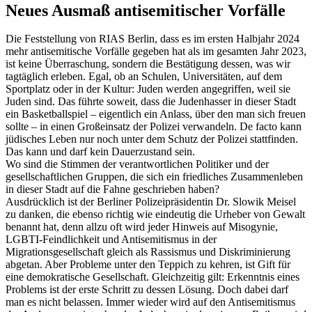
Neues Ausmaß antisemitischer Vorfälle
Die Feststellung von RIAS Berlin, dass es im ersten Halbjahr 2024
mehr antisemitische Vorfälle gegeben hat als im gesamten Jahr 2023,
ist keine Überraschung, sondern die Bestätigung dessen, was wir
tagtäglich erleben. Egal, ob an Schulen, Universitäten, auf dem
Sportplatz oder in der Kultur: Juden werden angegriffen, weil sie
Juden sind. Das führte soweit, dass die Judenhasser in dieser Stadt
ein Basketballspiel – eigentlich ein Anlass, über den man sich freuen
sollte – in einen Großeinsatz der Polizei verwandeln. De facto kann
jüdisches Leben nur noch unter dem Schutz der Polizei stattfinden.
Das kann und darf kein Dauerzustand sein.
Wo sind die Stimmen der verantwortlichen Politiker und der
gesellschaftlichen Gruppen, die sich ein friedliches Zusammenleben
in dieser Stadt auf die Fahne geschrieben haben?
Ausdrücklich ist der Berliner Polizeipräsidentin Dr. Slowik Meisel
zu danken, die ebenso richtig wie eindeutig die Urheber von Gewalt
benannt hat, denn allzu oft wird jeder Hinweis auf Misogynie,
LGBTI-Feindlichkeit und Antisemitismus in der
Migrationsgesellschaft gleich als Rassismus und Diskriminierung
abgetan. Aber Probleme unter den Teppich zu kehren, ist Gift für
eine demokratische Gesellschaft. Gleichzeitig gilt: Erkenntnis eines
Problems ist der erste Schritt zu dessen Lösung. Doch dabei darf
man es nicht belassen. Immer wieder wird auf den Antisemitismus