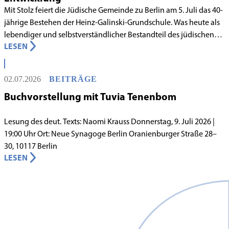
Mit Stolz feiert die Jüdische Gemeinde zu Berlin am 5. Juli das 40-
jährige Bestehen der Heinz-Galinski-Grundschule. Was heute als
lebendiger und selbstverständlicher Bestandteil des jüdischen
LESEN
Lebens in Berlin gilt, begann in den 1980er-Jahren unter
schwierigen Voraussetzungen. Vor dem Hintergrund eines
innergemeindlichen Wandels entstand bereits 1983 die Idee, eine
02.07.2026
BEITRÄGE
jüdische Grundschule zu gründen.
Buchvorstellung mit Tuvia Tenenbom
Lesung des deut. Texts: Naomi Krauss Donnerstag, 9. Juli 2026 |
19:00 Uhr Ort: Neue Synagoge Berlin Oranienburger Straße 28–
30, 10117 Berlin
LESEN