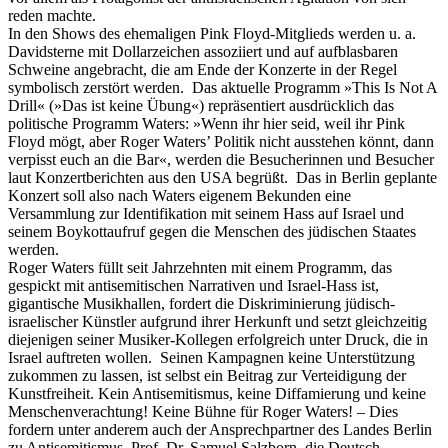
reden machte.
In den Shows des ehemaligen Pink Floyd-Mitglieds werden u. a.
Davidsterne mit Dollarzeichen assoziiert und auf aufblasbaren
Schweine angebracht, die am Ende der Konzerte in der Regel
symbolisch zerstört werden. Das aktuelle Programm »This Is Not A
Drill« (»Das ist keine Übung«) repräsentiert ausdrücklich das
politische Programm Waters: »Wenn ihr hier seid, weil ihr Pink
Floyd mögt, aber Roger Waters’ Politik nicht ausstehen könnt, dann
verpisst euch an die Bar«, werden die Besucherinnen und Besucher
laut Konzertberichten aus den USA begrüßt. Das in Berlin geplante
Konzert soll also nach Waters eigenem Bekunden eine
Versammlung zur Identifikation mit seinem Hass auf Israel und
seinem Boykottaufruf gegen die Menschen des jüdischen Staates
werden.
Roger Waters füllt seit Jahrzehnten mit einem Programm, das
gespickt mit antisemitischen Narrativen und Israel-Hass ist,
gigantische Musikhallen, fordert die Diskriminierung jüdisch-
israelischer Künstler aufgrund ihrer Herkunft und setzt gleichzeitig
diejenigen seiner Musiker-Kollegen erfolgreich unter Druck, die in
Israel auftreten wollen. Seinen Kampagnen keine Unterstützung
zukommen zu lassen, ist selbst ein Beitrag zur Verteidigung der
Kunstfreiheit. Kein Antisemitismus, keine Diffamierung und keine
Menschenverachtung! Keine Bühne für Roger Waters! – Dies
fordern unter anderem auch der Ansprechpartner des Landes Berlin
zu Antisemitismus, Prof. Dr. Samuel Salzborn, die Deutsch-