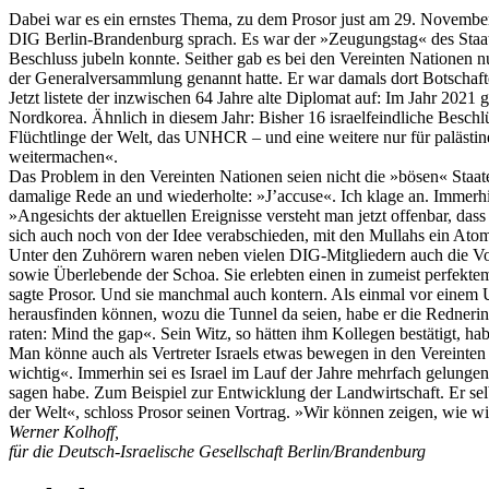
Dabei war es ein ernstes Thema, zu dem Prosor just am 29. November
DIG Berlin-Brandenburg sprach. Es war der »Zeugungstag« des Staates
Beschluss jubeln konnte. Seither gab es bei den Vereinten Nationen
der Generalversammlung genannt hatte. Er war damals dort Botschaft
Jetzt listete der inzwischen 64 Jahre alte Diplomat auf: Im Jahr 2021 
Nordkorea. Ähnlich in diesem Jahr: Bisher 16 israelfeindliche Beschlü
Flüchtlinge der Welt, das UNHCR – und eine weitere nur für palästin
weitermachen«.
Das Problem in den Vereinten Nationen seien nicht die »bösen« Staate
damalige Rede an und wiederholte: »J’accuse«. Ich klage an. Immerhin
»Angesichts der aktuellen Ereignisse versteht man jetzt offenbar, da
sich auch noch von der Idee verabschieden, mit den Mullahs ein A
Unter den Zuhörern waren neben vielen DIG-Mitgliedern auch die Vor
sowie Überlebende der Schoa. Sie erlebten einen in zumeist perfekt
sagte Prosor. Und sie manchmal auch kontern. Als einmal vor einem 
herausfinden können, wozu die Tunnel da seien, habe er die Redneri
raten: Mind the gap«. Sein Witz, so hätten ihm Kollegen bestätigt, ha
Man könne auch als Vertreter Israels etwas bewegen in den Vereinten
wichtig«. Immerhin sei es Israel im Lauf der Jahre mehrfach gelung
sagen habe. Zum Beispiel zur Entwicklung der Landwirtschaft. Er sel
der Welt«, schloss Prosor seinen Vortrag. »Wir können zeigen, wie wir
Werner Kolhoff,
für die Deutsch-Israelische Gesellschaft Berlin/Brandenburg