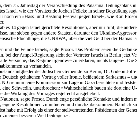
, dem 75. Jahrestag der Verabschiedung des Palästina-Teilungsplans i
 Israel, wie der Vorsitzende Jochen Feilcke in seiner Begrüßung sagte
 nur noch ein »Hass- und Bashing-Festival gegen Israel«, wie Ron Pros
er.
gab es 14 gegen Israel gerichtete Resolutionen, aber nur fünf, die ander
sse, nur sieben gegen andere Staaten, darunter den Ukraine-Aggressor R
ensische Flüchtlinge, die UNRWA, über die viel Geld bei der Hamas lan
n und die Feinde Israels, sagte Prosor. Das Problem seien die Gedanke
, bei der Ampel-Regierung sieht der Vertreter Israels in Berlin jetzt
ss alle Versuche, das Regime irgendwie zu erklären, nichts taugen«. D
tomabkommen zu verhandeln.
standsmitglieder der Jüdischen Gemeinde zu Berlin, Dr. Gideon Joffe 
em Deutsch gehaltenen Vortrag voller Ironie, beißendem Sarkasmus – 
UN-Gremium eine Kommission zur Lage in Gaza berichtete und feststel
n, eine Schwedin, unterbrochen: »Wahrscheinlich bauen sie dort eine U
be die Wirkung des Vortrages regelrecht ausgehebelt.
 Nationen, sagte Prosor. Durch enge persönliche Kontakte und indem m
en, eigene Resolutionen zu initiieren und durchzubekommen. Nämlich z
bst habe mit Erfolg als einer der stellvertretenden Präsidenten der G
 zu einer besseren Welt beitragen.«.