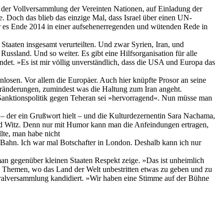
n der Vollversammlung der Vereinten Nationen, auf Einladung der
. Doch das blieb das einzige Mal, dass Israel über einen UN-
or es Ende 2014 in einer aufsehenerregenden und wütenden Rede in
e Staaten insgesamt verurteilten. Und zwar Syrien, Iran, und
ussland. Und so weiter. Es gibt eine Hilfsorganisation für alle
det. »Es ist mir völlig unverständlich, dass die USA und Europa das
nlosen. Vor allem die Europäer. Auch hier knüpfte Prosor an seine
 Veränderungen, zumindest was die Haltung zum Iran angeht.
ie Sanktionspolitik gegen Teheran sei »hervorragend«. Nun müsse man
– der ein Grußwort hielt – und die Kulturdezernentin Sara Nachama,
und Witz. Denn nur mit Humor kann man die Anfeindungen ertragen,
lte, man habe nicht
-Bahn. Ich war mal Botschafter in London. Deshalb kann ich nur
an gegenüber kleinen Staaten Respekt zeige. »Das ist unheimlich
u Themen, wo das Land der Welt unbestritten etwas zu geben und zu
eneralversammlung kandidiert. »Wir haben eine Stimme auf der Bühne