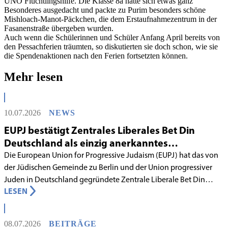
UNO Flüchtlingshilfe. Die Klasse 8a hatte sich etwas ganz
Besonderes ausgedacht und packte zu Purim besonders schöne
Mishloach-Manot-Päckchen, die dem Erstaufnahmezentrum in der
Fasanenstraße übergeben wurden.
Auch wenn die Schülerinnen und Schüler Anfang April bereits von
den Pessachferien träumten, so diskutierten sie doch schon, wie sie
die Spendenaktionen nach den Ferien fortsetzten können.
Mehr lesen
10.07.2026
NEWS
EUPJ bestätigt Zentrales Liberales Bet Din
Deutschland als einzig anerkanntes
liberales Rabbinatsgericht
Die European Union for Progressive Judaism (EUPJ) hat das von
der Jüdischen Gemeinde zu Berlin und der Union progressiver
Juden in Deutschland gegründete Zentrale Liberale Bet Din
LESEN
Deutschland mit Wirkung zum 1. Juni 2026 als anerkanntes
Rabbinatsgericht aufgenommen.
08.07.2026
BEITRÄGE