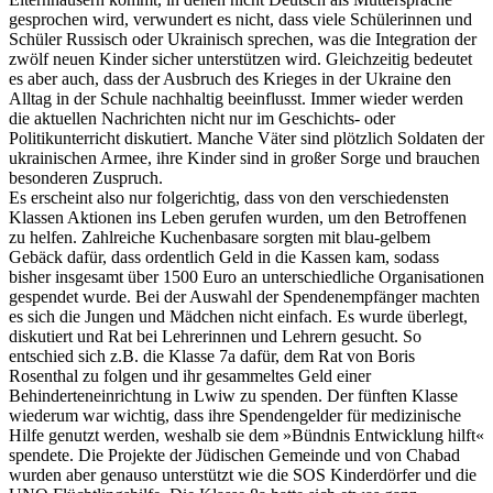
gesprochen wird, verwundert es nicht, dass viele Schülerinnen und
Schüler Russisch oder Ukrainisch sprechen, was die Integration der
zwölf neuen Kinder sicher unterstützen wird. Gleichzeitig bedeutet
es aber auch, dass der Ausbruch des Krieges in der Ukraine den
Alltag in der Schule nachhaltig beeinflusst. Immer wieder werden
die aktuellen Nachrichten nicht nur im Geschichts- oder
Politikunterricht diskutiert. Manche Väter sind plötzlich Soldaten der
ukrainischen Armee, ihre Kinder sind in großer Sorge und brauchen
besonderen Zuspruch.
Es erscheint also nur folgerichtig, dass von den verschiedensten
Klassen Aktionen ins Leben gerufen wurden, um den Betroffenen
zu helfen. Zahlreiche Kuchenbasare sorgten mit blau-gelbem
Gebäck dafür, dass ordentlich Geld in die Kassen kam, sodass
bisher insgesamt über 1500 Euro an unterschiedliche Organisationen
gespendet wurde. Bei der Auswahl der Spendenempfänger machten
es sich die Jungen und Mädchen nicht einfach. Es wurde überlegt,
diskutiert und Rat bei Lehrerinnen und Lehrern gesucht. So
entschied sich z.B. die Klasse 7a dafür, dem Rat von Boris
Rosenthal zu folgen und ihr gesammeltes Geld einer
Behinderteneinrichtung in Lwiw zu spenden. Der fünften Klasse
wiederum war wichtig, dass ihre Spendengelder für medizinische
Hilfe genutzt werden, weshalb sie dem »Bündnis Entwicklung hilft«
spendete. Die Projekte der Jüdischen Gemeinde und von Chabad
wurden aber genauso unterstützt wie die SOS Kinderdörfer und die