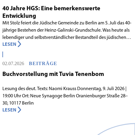
40 Jahre HGS: Eine bemerkenswerte
Entwicklung
Mit Stolz feiert die Jüdische Gemeinde zu Berlin am 5. Juli das 40-
jährige Bestehen der Heinz-Galinski-Grundschule. Was heute als
lebendiger und selbstverständlicher Bestandteil des jüdischen
LESEN
Lebens in Berlin gilt, begann in den 1980er-Jahren unter
schwierigen Voraussetzungen. Vor dem Hintergrund eines
innergemeindlichen Wandels entstand bereits 1983 die Idee, eine
02.07.2026
BEITRÄGE
jüdische Grundschule zu gründen.
Buchvorstellung mit Tuvia Tenenbom
Lesung des deut. Texts: Naomi Krauss Donnerstag, 9. Juli 2026 |
19:00 Uhr Ort: Neue Synagoge Berlin Oranienburger Straße 28–
30, 10117 Berlin
LESEN