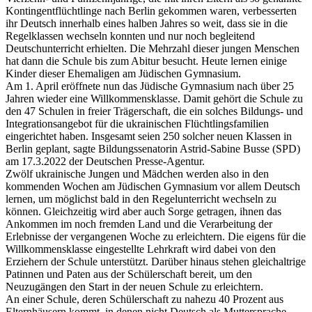
Kontingentflüchtlinge nach Berlin gekommen waren, verbesserten
ihr Deutsch innerhalb eines halben Jahres so weit, dass sie in die
Regelklassen wechseln konnten und nur noch begleitend
Deutschunterricht erhielten. Die Mehrzahl dieser jungen Menschen
hat dann die Schule bis zum Abitur besucht. Heute lernen einige
Kinder dieser Ehemaligen am Jüdischen Gymnasium.
Am 1. April eröffnete nun das Jüdische Gymnasium nach über 25
Jahren wieder eine Willkommensklasse. Damit gehört die Schule zu
den 47 Schulen in freier Trägerschaft, die ein solches Bildungs- und
Integrationsangebot für die ukrainischen Flüchtlingsfamilien
eingerichtet haben. Insgesamt seien 250 solcher neuen Klassen in
Berlin geplant, sagte Bildungssenatorin Astrid-Sabine Busse (SPD)
am 17.3.2022 der Deutschen Presse-Agentur.
Zwölf ukrainische Jungen und Mädchen werden also in den
kommenden Wochen am Jüdischen Gymnasium vor allem Deutsch
lernen, um möglichst bald in den Regelunterricht wechseln zu
können. Gleichzeitig wird aber auch Sorge getragen, ihnen das
Ankommen im noch fremden Land und die Verarbeitung der
Erlebnisse der vergangenen Woche zu erleichtern. Die eigens für die
Willkommensklasse eingestellte Lehrkraft wird dabei von den
Erziehern der Schule unterstützt. Darüber hinaus stehen gleichaltrige
Patinnen und Paten aus der Schülerschaft bereit, um den
Neuzugängen den Start in der neuen Schule zu erleichtern.
An einer Schule, deren Schülerschaft zu nahezu 40 Prozent aus
Elternhäusern kommt, in denen nicht Deutsch als Muttersprache