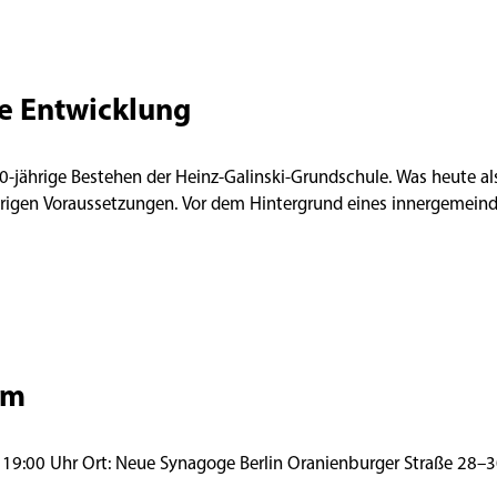
e Entwicklung
 40-jährige Bestehen der Heinz-Galinski-Grundschule. Was heute a
ierigen Voraussetzungen. Vor dem Hintergrund eines innergemeindl
om
Lesung des deut. Texts: Naomi Krauss Donnerstag, 9. Juli 2026 | 19:00 Uhr Ort: Neue Synagoge Berlin Oranienbu