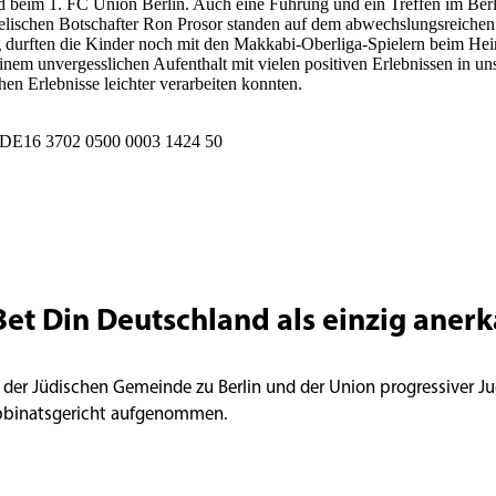
d beim 1. FC Union Berlin. Auch eine Führung und ein Treffen im Ber
lischen Botschafter Ron Prosor standen auf dem abwechslungsreichen
urften die Kinder noch mit den Makkabi-Oberliga-Spielern beim Heim
inem unvergesslichen Aufenthalt mit vielen positiven Erlebnissen in u
hen Erlebnisse leichter verarbeiten konnten.
N DE16 3702 0500 0003 1424 50
Bet Din Deutschland als einzig aner
 der Jüdischen Gemeinde zu Berlin und der Union progressiver Ju
abbinatsgericht aufgenommen.