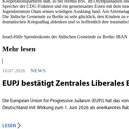
Kooperationspartnern statt, so bei Hertha BSC im Olympiastadion un
Sprecher der CDU-Fraktion und ein gemeinsames Essen mit dem israe
Jugendzentrum Olam seinen würdigen Ausklang fand. Am Abreisetag d
Die Jüdische Gemeinde zu Berlin ist sehr glücklich, den Kindern zu e
dramatischen Kriegsalltag ablenken und so hoffentlich ihre traumatisc
Israel-Hilfe Spendenkonto der Jüdischen Gemeinde zu Berlin: IBA
Mehr lesen
10.07.2026
NEWS
EUPJ bestätigt Zentrales Liberales 
Die European Union for Progressive Judaism (EUPJ) hat das von
Deutschland mit Wirkung zum 1. Juni 2026 als anerkanntes R
LESEN