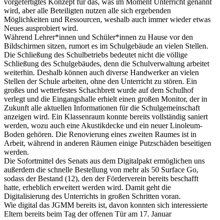
vorgefertigtes Konzept für das, was im Moment Unterricht genannt
wird, aber alle Beteiligten nutzen alle sich ergebenden
Möglichkeiten und Ressourcen, weshalb auch immer wieder etwas
Neues ausprobiert wird.
Während Lehrer*innen und Schüler*innen zu Hause vor den
Bildschirmen sitzen, rumort es im Schulgebäude an vielen Stellen.
Die Schließung des Schulbetriebs bedeutet nicht die völlige
Schließung des Schulgebäudes, denn die Schulverwaltung arbeitet
weiterhin. Deshalb können auch diverse Handwerker an vielen
Stellen der Schule arbeiten, ohne den Unterricht zu stören. Ein
großes und wetterfestes Schachbrett wurde auf dem Schulhof
verlegt und die Eingangshalle erhielt einen großen Monitor, der in
Zukunft alle aktuellen Informationen für die Schulgemeinschaft
anzeigen wird. Ein Klassenraum konnte bereits vollständig saniert
werden, wozu auch eine Akustikdecke und ein neuer Linoleum-
Boden gehören. Die Renovierung eines zweiten Raumes ist in
Arbeit, während in anderen Räumen einige Putzschäden beseitigen
werden.
Die Sofortmittel des Senats aus dem Digitalpakt ermöglichen uns
außerdem die schnelle Bestellung von mehr als 50 Surface Go,
sodass der Bestand (12), den der Förderverein bereits beschafft
hatte, erheblich erweitert werden wird. Damit geht die
Digitalisierung des Unterrichts in großen Schritten voran.
Wie digital das JGMM bereits ist, davon konnten sich interessierte
Eltern bereits beim Tag der offenen Tür am 17. Januar