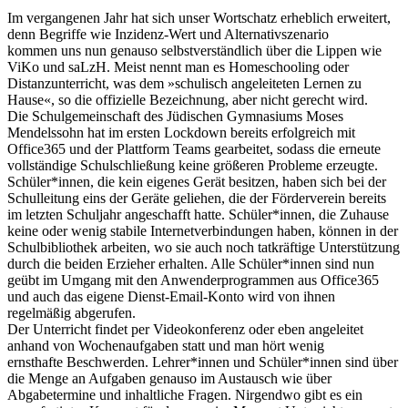
Im vergangenen Jahr hat sich unser Wortschatz erheblich erweitert,
denn Begriffe wie Inzidenz-Wert und Alternativszenario
kommen uns nun genauso selbstverständlich über die Lippen wie
ViKo und saLzH. Meist nennt man es Homeschooling oder
Distanzunterricht, was dem »schulisch angeleiteten Lernen zu
Hause«, so die offizielle Bezeichnung, aber nicht gerecht wird.
Die Schulgemeinschaft des Jüdischen Gymnasiums Moses
Mendelssohn hat im ersten Lockdown bereits erfolgreich mit
Office365 und der Plattform Teams gearbeitet, sodass die erneute
vollständige Schulschließung keine größeren Probleme erzeugte.
Schüler*innen, die kein eigenes Gerät besitzen, haben sich bei der
Schulleitung eins der Geräte geliehen, die der Förderverein bereits
im letzten Schuljahr angeschafft hatte. Schüler*innen, die Zuhause
keine oder wenig stabile Internetverbindungen haben, können in der
Schulbibliothek arbeiten, wo sie auch noch tatkräftige Unterstützung
durch die beiden Erzieher erhalten. Alle Schüler*innen sind nun
geübt im Umgang mit den Anwenderprogrammen aus Office365
und auch das eigene Dienst-Email-Konto wird von ihnen
regelmäßig abgerufen.
Der Unterricht findet per Videokonferenz oder eben angeleitet
anhand von Wochenaufgaben statt und man hört wenig
ernsthafte Beschwerden. Lehrer*innen und Schüler*innen sind über
die Menge an Aufgaben genauso im Austausch wie über
Abgabetermine und inhaltliche Fragen. Nirgendwo gibt es ein