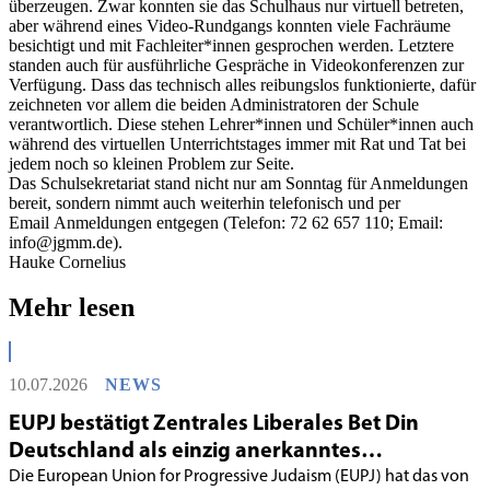
überzeugen. Zwar konnten sie das Schulhaus nur virtuell betreten,
aber während eines Video-Rundgangs konnten viele Fachräume
besichtigt und mit Fachleiter*innen gesprochen werden. Letztere
standen auch für ausführliche Gespräche in Videokonferenzen zur
Verfügung. Dass das technisch alles reibungslos funktionierte, dafür
zeichneten vor allem die beiden Administratoren der Schule
verantwortlich. Diese stehen Lehrer*innen und Schüler*innen auch
während des virtuellen Unterrichtstages immer mit Rat und Tat bei
jedem noch so kleinen Problem zur Seite.
Das Schulsekretariat stand nicht nur am Sonntag für Anmeldungen
bereit, sondern nimmt auch weiterhin telefonisch und per
Email Anmeldungen entgegen (Telefon: 72 62 657 110; Email:
info@jgmm.de).
Hauke Cornelius
Mehr lesen
10.07.2026
NEWS
EUPJ bestätigt Zentrales Liberales Bet Din
Deutschland als einzig anerkanntes
liberales Rabbinatsgericht
Die European Union for Progressive Judaism (EUPJ) hat das von