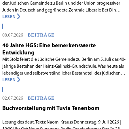
der Jüdischen Gemeinde zu Berlin und der Union progressiver
Juden in Deutschland gegründete Zentrale Liberale Bet Din
LESEN
Deutschland mit Wirkung zum 1. Juni 2026 als anerkanntes
Rabbinatsgericht aufgenommen.
08.07.2026
BEITRÄGE
40 Jahre HGS: Eine bemerkenswerte
Entwicklung
Mit Stolz feiert die Jüdische Gemeinde zu Berlin am 5. Juli das 40-
jährige Bestehen der Heinz-Galinski-Grundschule. Was heute als
lebendiger und selbstverständlicher Bestandteil des jüdischen
LESEN
Lebens in Berlin gilt, begann in den 1980er-Jahren unter
schwierigen Voraussetzungen. Vor dem Hintergrund eines
innergemeindlichen Wandels entstand bereits 1983 die Idee, eine
02.07.2026
BEITRÄGE
jüdische Grundschule zu gründen.
Buchvorstellung mit Tuvia Tenenbom
Lesung des deut. Texts: Naomi Krauss Donnerstag, 9. Juli 2026 |
19:00 Uhr Ort: Neue Synagoge Berlin Oranienburger Straße 28–