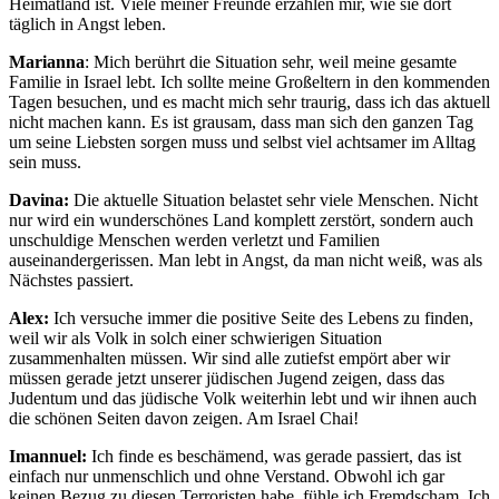
Heimatland ist. Viele meiner Freunde erzählen mir, wie sie dort
täglich in Angst leben.
Marianna
: Mich berührt die Situation sehr, weil meine gesamte
Familie in Israel lebt. Ich sollte meine Großeltern in den kommenden
Tagen besuchen, und es macht mich sehr traurig, dass ich das aktuell
nicht machen kann. Es ist grausam, dass man sich den ganzen Tag
um seine Liebsten sorgen muss und selbst viel achtsamer im Alltag
sein muss.
Davina:
Die aktuelle Situation belastet sehr viele Menschen. Nicht
nur wird ein wunderschönes Land komplett zerstört, sondern auch
unschuldige Menschen werden verletzt und Familien
auseinandergerissen. Man lebt in Angst, da man nicht weiß, was als
Nächstes passiert.
Alex:
Ich versuche immer die positive Seite des Lebens zu finden,
weil wir als Volk in solch einer schwierigen Situation
zusammenhalten müssen. Wir sind alle zutiefst empört aber wir
müssen gerade jetzt unserer jüdischen Jugend zeigen, dass das
Judentum und das jüdische Volk weiterhin lebt und wir ihnen auch
die schönen Seiten davon zeigen. Am Israel Chai!
Imannuel:
Ich finde es beschämend, was gerade passiert, das ist
einfach nur unmenschlich und ohne Verstand. Obwohl ich gar
keinen Bezug zu diesen Terroristen habe, fühle ich Fremdscham. Ich