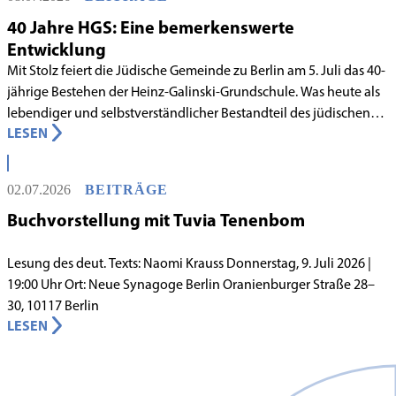
40 Jahre HGS: Eine bemerkenswerte
Entwicklung
Mit Stolz feiert die Jüdische Gemeinde zu Berlin am 5. Juli das 40-
jährige Bestehen der Heinz-Galinski-Grundschule. Was heute als
lebendiger und selbstverständlicher Bestandteil des jüdischen
LESEN
Lebens in Berlin gilt, begann in den 1980er-Jahren unter
schwierigen Voraussetzungen. Vor dem Hintergrund eines
innergemeindlichen Wandels entstand bereits 1983 die Idee, eine
02.07.2026
BEITRÄGE
jüdische Grundschule zu gründen.
Buchvorstellung mit Tuvia Tenenbom
Lesung des deut. Texts: Naomi Krauss Donnerstag, 9. Juli 2026 |
19:00 Uhr Ort: Neue Synagoge Berlin Oranienburger Straße 28–
30, 10117 Berlin
LESEN