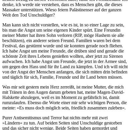
denke, ich werde nie verstehen, dass es Menschen gibt, die dieses
Massaker unterstützen. Wieso feiern Palästinenser auf der ganzen
Welt den Tod Unschuldiger?
Man kann sich nicht vorstellen, wie es ist, in so einer Lage zu sein,
bis man die Angst um seine eigenen Kinder spürt. Eine Freundin
meiner Mutter hat ihren Sohn verloren (RIP, möge Hashem sie alle
beschützen), ein anderer seinen Freund. Familien waren bei dem
Festival, das gestürmt wurde und sie konnten gerade noch fliehen.
Ich habe Angst um meine Freunde, die drüben sind und gerade die
schönste Zeit ihres Lebens genießen wollten, aber jetzt zu Sirenen
aufwachen. Ich habe Angst um Freunde, die jetzt in der Armee sind,
um gegen den Hass und für ihr Land zu kämpfen. Und ich will nicht
von der Angst der Menschen anfangen, die sich mitten drin befinden
und täglich für sich, Familie, Freunde und ihr Land beten müssen.
Was mir seit gestern mein Herz zerreißt, ist meine Mutter, die mich
mit Tränen in den Augen darum gebeten hat, meine Magen-David-
Halskette abzulegen, weil es im Moment zu gefährlich ist, damit
rumzulaufen. Ebenso die Worte einer mir sehr wichtigen Person, die
meinte: »Es muss doch möglich sein, friedlich zusammen zuleben«.
Purer Antisemitismus und Terror hat nichts mehr mit zwei
»Ländern« zu tun. Auf beiden Seiten sind Unschuldige gestorben
und das sicher nicht wenige. Beide Seiten haben gemordet und