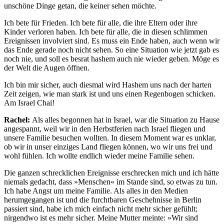
unschöne Dinge getan, die keiner sehen möchte.
Ich bete für Frieden. Ich bete für alle, die ihre Eltern oder ihre
Kinder verloren haben. Ich bete für alle, die in diesen schlimmen
Ereignissen involviert sind. Es muss ein Ende haben, auch wenn wir
das Ende gerade noch nicht sehen. So eine Situation wie jetzt gab es
noch nie, und soll es besrat hashem auch nie wieder geben. Möge es
der Welt die Augen öffnen.
Ich bin mir sicher, auch diesmal wird Hashem uns nach der harten
Zeit zeigen, wie man stark ist und uns einen Regenbogen schicken.
Am Israel Chai!
Rachel:
Als alles begonnen hat in Israel, war die Situation zu Hause
angespannt, weil wir in den Herbstferien nach Israel fliegen und
unsere Familie besuchen wollten. In diesem Moment war es unklar,
ob wir in unser einziges Land fliegen können, wo wir uns frei und
wohl fühlen. Ich wollte endlich wieder meine Familie sehen.
Die ganzen schrecklichen Ereignisse erschrecken mich und ich hätte
niemals gedacht, dass »Menschen« im Stande sind, so etwas zu tun.
Ich habe Angst um meine Familie. Als alles in den Medien
herumgegangen ist und die furchtbaren Geschehnisse in Berlin
passiert sind, habe ich mich einfach nicht mehr sicher gefühlt;
nirgendwo ist es mehr sicher. Meine Mutter meinte: »Wir sind