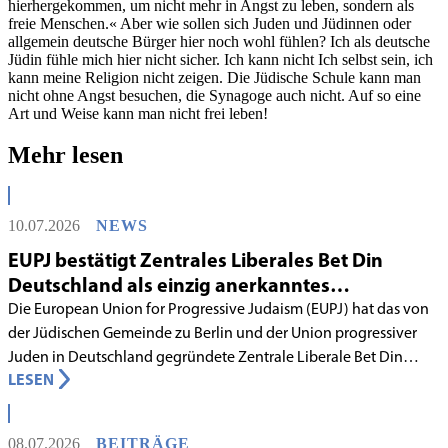
hierhergekommen, um nicht mehr in Angst zu leben, sondern als
freie Menschen.« Aber wie sollen sich Juden und Jüdinnen oder
allgemein deutsche Bürger hier noch wohl fühlen? Ich als deutsche
Jüdin fühle mich hier nicht sicher. Ich kann nicht Ich selbst sein, ich
kann meine Religion nicht zeigen. Die Jüdische Schule kann man
nicht ohne Angst besuchen, die Synagoge auch nicht. Auf so eine
Art und Weise kann man nicht frei leben!
Mehr lesen
10.07.2026
NEWS
EUPJ bestätigt Zentrales Liberales Bet Din
Deutschland als einzig anerkanntes
liberales Rabbinatsgericht
Die European Union for Progressive Judaism (EUPJ) hat das von
der Jüdischen Gemeinde zu Berlin und der Union progressiver
Juden in Deutschland gegründete Zentrale Liberale Bet Din
LESEN
Deutschland mit Wirkung zum 1. Juni 2026 als anerkanntes
Rabbinatsgericht aufgenommen.
08.07.2026
BEITRÄGE