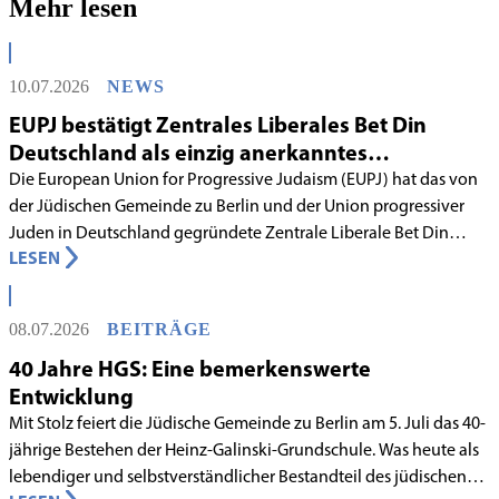
Mehr lesen
10.07.2026
NEWS
EUPJ bestätigt Zentrales Liberales Bet Din
Deutschland als einzig anerkanntes
liberales Rabbinatsgericht
Die European Union for Progressive Judaism (EUPJ) hat das von
der Jüdischen Gemeinde zu Berlin und der Union progressiver
Juden in Deutschland gegründete Zentrale Liberale Bet Din
LESEN
Deutschland mit Wirkung zum 1. Juni 2026 als anerkanntes
Rabbinatsgericht aufgenommen.
08.07.2026
BEITRÄGE
40 Jahre HGS: Eine bemerkenswerte
Entwicklung
Mit Stolz feiert die Jüdische Gemeinde zu Berlin am 5. Juli das 40-
jährige Bestehen der Heinz-Galinski-Grundschule. Was heute als
lebendiger und selbstverständlicher Bestandteil des jüdischen