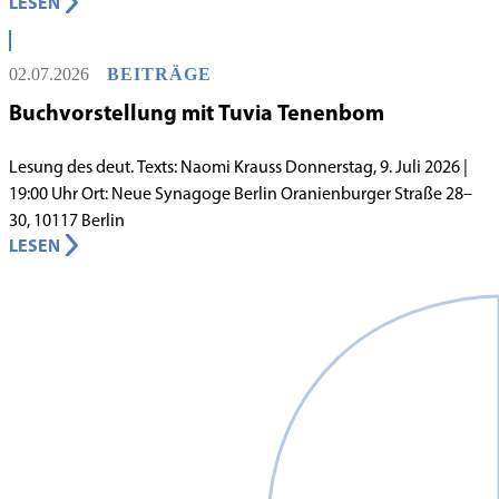
LESEN
Lebens in Berlin gilt, begann in den 1980er-Jahren unter
schwierigen Voraussetzungen. Vor dem Hintergrund eines
innergemeindlichen Wandels entstand bereits 1983 die Idee, eine
02.07.2026
BEITRÄGE
jüdische Grundschule zu gründen.
Buchvorstellung mit Tuvia Tenenbom
Lesung des deut. Texts: Naomi Krauss Donnerstag, 9. Juli 2026 |
19:00 Uhr Ort: Neue Synagoge Berlin Oranienburger Straße 28–
30, 10117 Berlin
LESEN