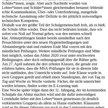
Schüler*innen, zeigte. Aber auch Nachteile wurden von
Lehrer*innen und Schüler*innen gleichermaßen benannt: fehlende
echte Kommunikation, Über- oder Unterforderung, mangelnde
technische Ausstattung oder Defizite in der plötzlich notwendigen
technischen Kompetenz.
Deshalb war der größte Teil der Schulgemeinschaft froh, als es hieß,
die Schule öffne wieder. Dass das nicht bedeuten konnte, dass wir
sofort von Null auf Normal gehen, war den meisten schnell
klar. Abiturprüfungen fanden bereits unmittelbar nach den
Pessachferien unter den neuen Hygienebedingungen und
Abstandsregeln statt und endeten Ende Mai vorerst mit den
mündlichen Prüfungen. Weitere mündliche Prüfungen sind Mitte
Juni möglich, sodass das Abitur 2020 zwar unter erschwerten
Bedingungen, aber doch ordnungsgemäß über die Bühne geht.
Am 27. April nahmen die drei zehnten Klassen, die gerade erst
erfahren hatten, dass die MSA-Prüfungen für sie in diesem Jahr
nicht stattfinden, den Unterricht wieder auf. Jede Klasse wurde in
zwei Gruppen geteilt und erhielt einen Stundenplan, der von Tag zu
Tag und Woche zu Woche variierte. Fächer, die nicht unterrichtet
werden können, finden weiter im E-Learning statt.
Eine Woche später folgte dann der 11. Jahrgang, der im kommenden
Schuljahr das Abitur machen wird und die dafür notwendigen
Lerninhalte lieber mit den Lehrer*innen gemeinsam (in deutlich
verkleinerten Gruppen) als allein zu Hause erarbeitet. Klausuren
wird es für diesen Jahrgang nur noch in den Leistungskursen geben.