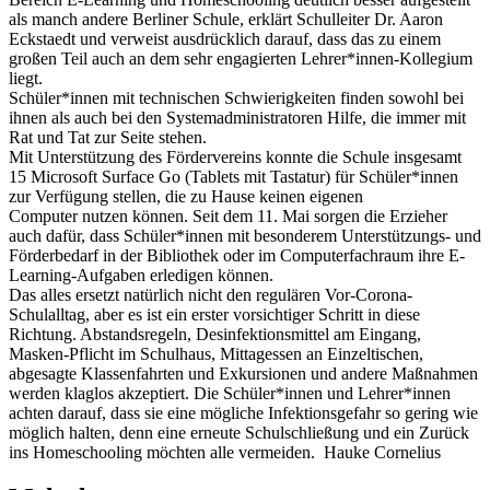
als manch andere Berliner Schule, erklärt Schulleiter Dr. Aaron
Eckstaedt und verweist ausdrücklich darauf, dass das zu einem
großen Teil auch an dem sehr engagierten Lehrer*innen-Kollegium
liegt.
Schüler*innen mit technischen Schwierigkeiten finden sowohl bei
ihnen als auch bei den Systemadministratoren Hilfe, die immer mit
Rat und Tat zur Seite stehen.
Mit Unterstützung des Fördervereins konnte die Schule insgesamt
15 Microsoft Surface Go (Tablets mit Tastatur) für Schüler*innen
zur Verfügung stellen, die zu Hause keinen eigenen
Computer nutzen können. Seit dem 11. Mai sorgen die Erzieher
auch dafür, dass Schüler*innen mit besonderem Unterstützungs- und
Förderbedarf in der Bibliothek oder im Computerfachraum ihre E-
Learning-Aufgaben erledigen können.
Das alles ersetzt natürlich nicht den regulären Vor-Corona-
Schulalltag, aber es ist ein erster vorsichtiger Schritt in diese
Richtung. Abstandsregeln, Desinfektionsmittel am Eingang,
Masken-Pflicht im Schulhaus, Mittagessen an Einzeltischen,
abgesagte Klassenfahrten und Exkursionen und andere Maßnahmen
werden klaglos akzeptiert. Die Schüler*innen und Lehrer*innen
achten darauf, dass sie eine mögliche Infektionsgefahr so gering wie
möglich halten, denn eine erneute Schulschließung und ein Zurück
ins Homeschooling möchten alle vermeiden. Hauke Cornelius