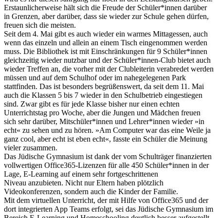
Erstaunlicherweise hält sich die Freude der Schüler*innen darüber
in Grenzen, aber darüber, dass sie wieder zur Schule gehen dürfen,
freuen sich die meisten.
Seit dem 4. Mai gibt es auch wieder ein warmes Mittagessen, auch
wenn das einzeln und allein an einem Tisch eingenommen werden
muss. Die Bibliothek ist mit Einschränkungen für 9 Schüler*innen
gleichzeitig wieder nutzbar und der Schüler*innen-Club bietet auch
wieder Treffen an, die vorher mit der Clubleiterin verabredet werden
müssen und auf dem Schulhof oder im nahegelegenen Park
stattfinden. Das ist besonders begrüßenswert, da seit dem 11. Mai
auch die Klassen 5 bis 7 wieder in den Schulbetrieb eingestiegen
sind. Zwar gibt es für jede Klasse bisher nur einen echten
Unterrichtstag pro Woche, aber die Jungen und Mädchen freuen
sich sehr darüber, Mitschüler*innen und Lehrer*innen wieder »in
echt« zu sehen und zu hören. »Am Computer war das eine Weile ja
ganz cool, aber echt ist eben echt«, fasste ein Schüler die Meinung
vieler zusammen.
Das Jüdische Gymnasium ist dank der vom Schulträger finanzierten
vollwertigen Office365-Lizenzen für alle 450 Schüler*innen in der
Lage, E-Learning auf einem sehr fortgeschrittenen
Niveau anzubieten. Nicht nur Eltern haben plötzlich
Videokonferenzen, sondern auch die Kinder der Familie.
Mit dem virtuellen Unterricht, der mit Hilfe von Office365 und der
dort integrierten App Teams erfolgt, sei das Jüdische Gymnasium im
Bereich E-Learning und Homeschooling deutlich besser aufgestellt