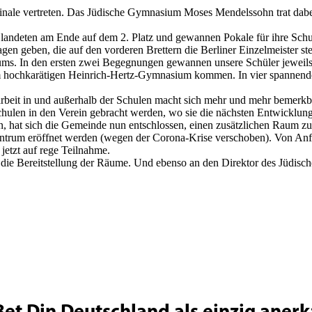
nale vertreten. Das Jüdische Gymnasium Moses Mendelssohn trat dabei 
 landeten am Ende auf dem 2. Platz und gewannen Pokale für ihre Schu
en geben, die auf den vorderen Brettern die Berliner Einzelmeister ste
. In den ersten zwei Begegnungen gewannen unsere Schüler jeweils an 
 hochkarätigen Heinrich-Hertz-Gymnasium kommen. In vier spannenden
beit in und außerhalb der Schulen macht sich mehr und mehr bemerkba
hulen in den Verein gebracht werden, wo sie die nächsten Entwicklung
 hat sich die Gemeinde nun entschlossen, einen zusätzlichen Raum zur 
ntrum eröffnet werden (wegen der Corona-Krise verschoben). Von Anfän
 jetzt auf rege Teilnahme.
 die Bereitstellung der Räume. Und ebenso an den Direktor des Jüdisc
Bet Din Deutschland als einzig aner