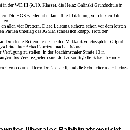
in der WK III (9./10. Klasse), die Heinz-Galinski-Grundschule in
len. Die HGS wiederholte damit ihre Platzierung vom letzten Jahr
llten.
allen vier Brettern. Diese Leistung sicherte schon vor dem letzten
 Partien unterlag das JGMM schließlich knapp. Trotz der
r. Durch die Betreuung der beiden Makkabi-Vereinsspieler Grigori
sschritte ihrer Schachkarriere machen können.
Verfügung zu stellen. In der Joachimsthaler Straße 13 in
gern bis Vereinsspielern sind dort zukünftig alle Schachfreunde
hen Gymnasiums, Herrn Dr.Eckstaedt, und die Schulleiterin der Heinz-
kanntes liberales Rabbinatsgericht