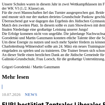
Unsere Schulen waren in diesem Jahr in zwei Wettkampfklassen im Fi
der WK VI (1./2. Klasse) an.
Für die zwei Mannschaften lief das Turnier ausgesprochen gut. Beide
und musste sich nur der starken dreieins Grundschule Pankow geschlag
Überraschend gut war dagegen das Ergebnis des Jüdischen Gymnasiums
Match den zweiten Platz. In diesem sollte es zum Showdown mit dem
finalen Niederlage eine großartige Leistung unserer Jungs!
Die Erfolge kommen nicht von ungefähr. Die jahrelange Nachwuchsar
Gorodetski und Martin Ganzmann konnten etliche Talente über die Sc
Um diese Energie zu nutzen und noch mehr Spieler fördern zu können,
Charlottenburg-Wilmersdorf sollte am 24. März ein neues Trainingsze
eingeladen zu spielen und zu trainieren. Die Trainer freuen sich schon
An dieser Stelle einen herzlichen Dank an die Jüdische Gemeinde für
Galinski-Grundschule, Frau Loesch, für die großartige Unterstützung.
Grigori Gorodetski / Martin Ganzmann
Mehr lesen
10.07.2026
NEWS
EUPJ bestätigt Zentrales Liberales 