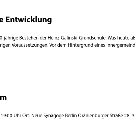
e Entwicklung
 40-jährige Bestehen der Heinz-Galinski-Grundschule. Was heute a
ierigen Voraussetzungen. Vor dem Hintergrund eines innergemeindl
om
Lesung des deut. Texts: Naomi Krauss Donnerstag, 9. Juli 2026 | 19:00 Uhr Ort: Neue Synagoge Berlin Oranienbu